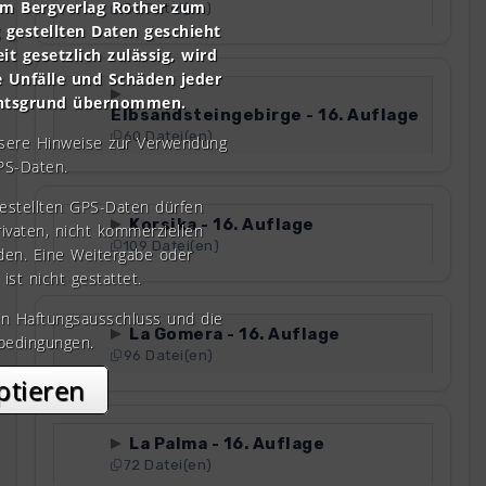
om Bergverlag Rother zum
76 Datei(en)
gestellten Daten geschieht
it gesetzlich zulässig, wird
e Unfälle und Schäden jeder
chtsgrund übernommen.
Elbsandsteingebirge - 16. Auflage
60 Datei(en)
nsere Hinweise zur Verwendung
PS-Daten.
gestellten GPS-Daten dürfen
Korsika - 16. Auflage
rivaten, nicht kommerziellen
109 Datei(en)
den. Eine Weitergabe oder
 ist nicht gestattet.
en Haftungsausschluss und die
La Gomera - 16. Auflage
bedingungen.
96 Datei(en)
ptieren
La Palma - 16. Auflage
72 Datei(en)