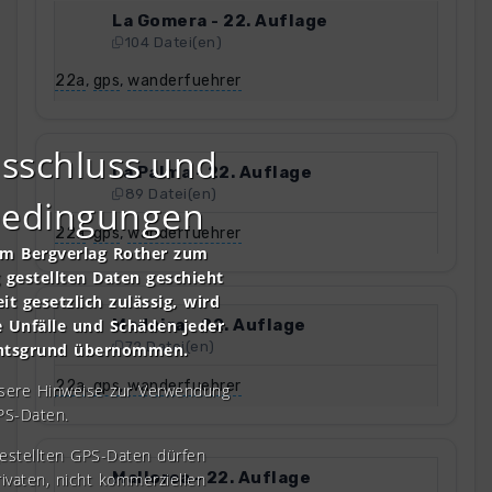
La Gomera - 22. Auflage
104 Datei(en)
22a
,
gps
,
wanderfuehrer
sschluss und
La Palma - 22. Auflage
89 Datei(en)
bedingungen
22a
,
gps
,
wanderfuehrer
om Bergverlag Rother zum
gestellten Daten geschieht
it gesetzlich zulässig, wird
Madeira - 22. Auflage
e Unfälle und Schäden jeder
72 Datei(en)
chtsgrund übernommen.
22a
,
gps
,
wanderfuehrer
nsere Hinweise zur Verwendung
PS-Daten.
gestellten GPS-Daten dürfen
Mallorca - 22. Auflage
rivaten, nicht kommerziellen