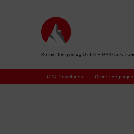
Zum
Inhalt
springen
Rother Bergverlag GmbH – GPS-Downloa
GPS-Downloads
Other Languages