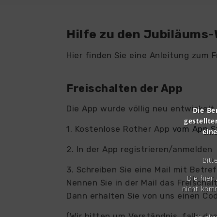
Hilfe zu den Jubiläums
Hier finden Sie eine Anleitung zum 
Freischalten der App
Die App wurde völlig neu entwickelt
Die Be
gestellte
1. Kostenlose Rother App
vom App St
ein
2. In der App registrieren/anmelden
Bitt
3. Schreiben Sie eine Mail mit Betr
Die hier
Nennen Sie in der Mail das Freischa
nicht komm
Dann erhalten Sie von uns einen Co
(Wir bitten um Verständnis, falls da