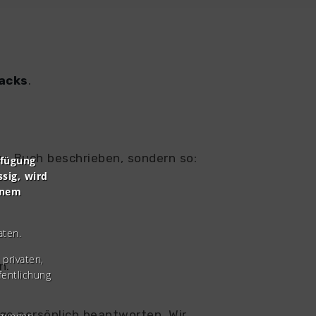
acks
.
 im Buch beschrieben, sondern so:
rfügung
ssig, wird
inem
aten.
privaten,
n.
fentlichung
rage persönlich beantworten. Wir