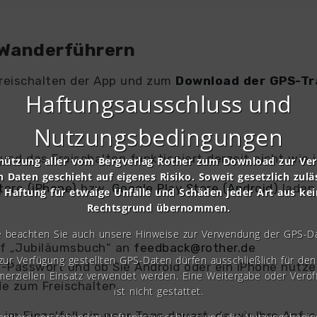
-Wanderführern
Freischalten der App und zum
Download der GPS-Tr
Haftungsausschluss und
Nutzungsbedingungen
 und das Freischalten funktioniert derzeit nicht wie
nützung aller vom Bergverlag Rother zum Download zur Ve
n Daten geschieht auf eigenes Risiko. Soweit gesetzlich zulä
ore (iPhone)
bzw.
Google Play Store (Android)
laden
e Haftung für etwaige Unfälle und Schäden jeder Art aus ke
Rechtsgrund übernommen.
e beachten Sie auch unsere Hinweise zur Verwendung der GPS-D
eff „Jubiläumsbuch“ an
feedback@rother.de
 zur Verfügung gestellten GPS-Daten dürfen ausschließlich für den 
lt-Passwort und ob Sie Android oder ein iPhone nutze
erziellen Einsatz verwendet werden. Eine Weitergabe oder Veröf
de zum Freischalten.
ist nicht gestattet.
s im Einzelfall ein paar Tage dauert, da wir Ihre Anf