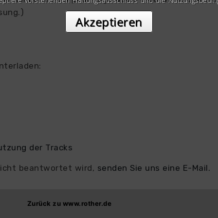
zeptiere vorstehenden Haftungsausschluss und die Nutzungsbedin
sung.)
Akzeptieren
nterladen:
utzung der Tracks
 nicht beantwortet wird,
senden Sie uns eine E-Mail.
Zurück zu www.rother.de