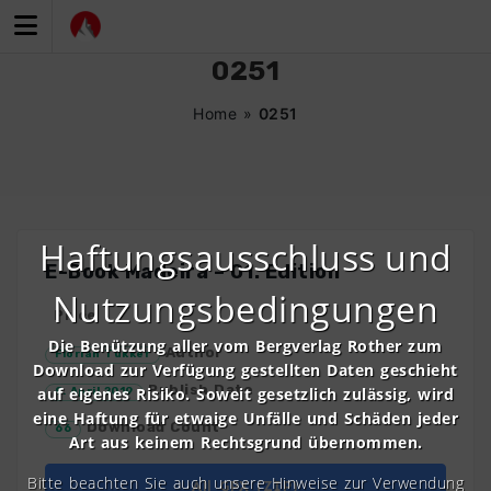
Zum
Inhalt
springen
0251
Home
»
0251
Haftungsausschluss und
E-Book Madeira – 01. Edition
Nutzungsbedingungen
Price
Die Benützung aller vom Bergverlag Rother zum
Author
Florian Tukker
Download zur Verfügung gestellten Daten geschieht
Publish Date
auf eigenes Risiko. Soweit gesetzlich zulässig, wird
9. April 2019
eine Haftung für etwaige Unfälle und Schäden jeder
Download Count
66
Art aus keinem Rechtsgrund übernommen.
Bitte beachten Sie auch unsere Hinweise zur Verwendung
All GPX (ZIP)