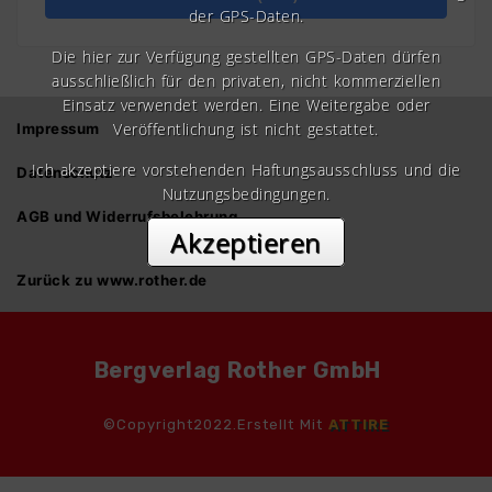
der GPS-Daten.
Die hier zur Verfügung gestellten GPS-Daten dürfen
ausschließlich für den privaten, nicht kommerziellen
Einsatz verwendet werden. Eine Weitergabe oder
Veröffentlichung ist nicht gestattet.
Impressum
Ich akzeptiere vorstehenden Haftungsausschluss und die
Datenschutz
Nutzungsbedingungen.
AGB und Widerrufsbelehrung
Akzeptieren
Zurück zu www.rother.de
Bergverlag Rother GmbH
©Copyright2022.Erstellt Mit
ATTIRE