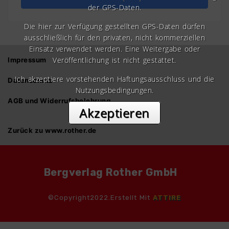
der GPS-Daten.
Die hier zur Verfügung gestellten GPS-Daten dürfen
ausschließlich für den privaten, nicht kommerziellen
Einsatz verwendet werden. Eine Weitergabe oder
Veröffentlichung ist nicht gestattet.
Impressum
Ich akzeptiere vorstehenden Haftungsausschluss und die
Datenschutz
Nutzungsbedingungen.
AGB und Widerrufsbelehrung
Akzeptieren
Zurück zu www.rother.de
Bergverlag Rother GmbH
©Copyright2022.Erstellt Mit
ATTIRE