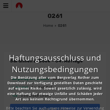
Zum
Inhalt
springen
0261
Home
»
0261
Haftungsausschluss und
Sardinien E-Book – 04. Auflage
Nutzungsbedingungen
Price
Die Benützung aller vom Bergverlag Rother zum
Author
Bergverlag Rother GmbH
Download zur Verfügung gestellten Daten geschieht
Publish Date
auf eigenes Risiko. Soweit gesetzlich zulässig, wird
7. Mai 2021
eine Haftung für etwaige Unfälle und Schäden jeder
Download Count
134
Art aus keinem Rechtsgrund übernommen.
Bitte beachten Sie auch unsere Hinweise zur Verwendung
Alle GPX (ZIP)