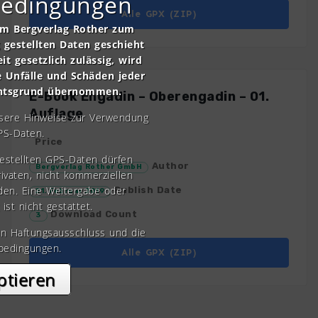
bedingungen
Alle GPX (ZIP)
om Bergverlag Rother zum
gestellten Daten geschieht
it gesetzlich zulässig, wird
e Unfälle und Schäden jeder
chtsgrund übernommen.
E-Book Engadin – Oberengadin – 01.
Auflage
nsere Hinweise zur Verwendung
PS-Daten.
Price
gestellten GPS-Daten dürfen
Author
Bergverlag Rother GmbH
rivaten, nicht kommerziellen
den. Eine Weitergabe oder
Publish Date
21. Februar 2019
 ist nicht gestattet.
Download Count
3
en Haftungsausschluss und die
bedingungen.
Alle GPX (ZIP)
ptieren