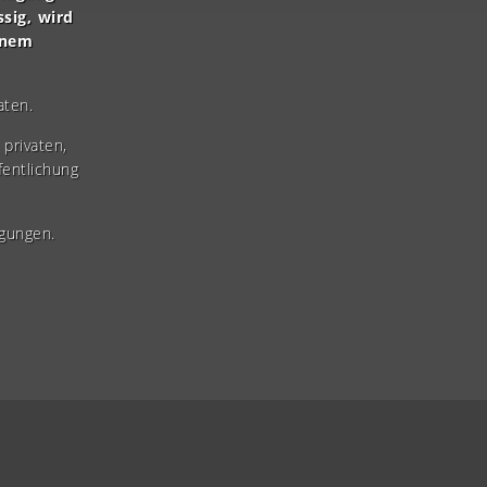
ssig, wird
inem
aten.
privaten,
fentlichung
gungen.