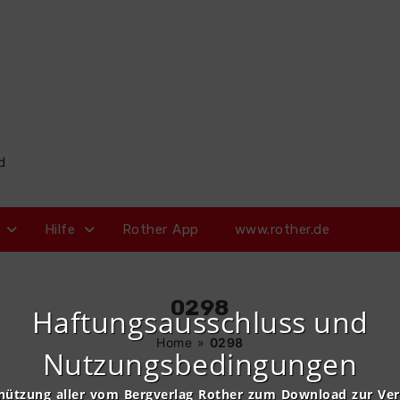
d
Hilfe
Rother App
www.rother.de
0298
Haftungsausschluss und
Home
»
0298
Nutzungsbedingungen
nützung aller vom Bergverlag Rother zum Download zur Ve