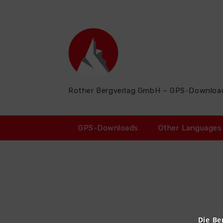
Zum
Inhalt
springen
Rother Bergverlag GmbH – GPS-Downloa
GPS-Downloads
Other Languages
Die Be