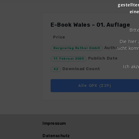
gestellte
ein
E-Book Wales – 01. Auflage
Bitt
Price
Die hier
nicht komm
Author
Bergverlag Rother GmbH
Publish Date
17. Februar 2020
Ich ak
Download Count
42
Alle GPX (ZIP)
Impressum
Datenschutz