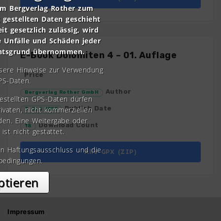
om Bergverlag Rother zum
gestellten Daten geschieht
it gesetzlich zulässig, wird
e Unfälle und Schäden jeder
chtsgrund übernommen.
E-Book Dolomiten 4 – 01. Auflage
nsere Hinweise zur Verwendung
Price
PS-Daten.
Author
Bergverlag Rother GmbH
gestellten GPS-Daten dürfen
Publish Date
rivaten, nicht kommerziellen
3. Juli 2020
den. Eine Weitergabe oder
Download Count
18
 ist nicht gestattet.
en Haftungsausschluss und die
Alle GPX (ZIP)
bedingungen.
ptieren
Impressum