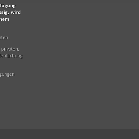
rfügung
ssig, wird
inem
aten.
privaten,
fentlichung
gungen.