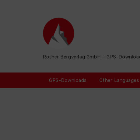
Zum
Inhalt
springen
Rother Bergverlag GmbH – GPS-Downloa
GPS-Downloads
Other Languages