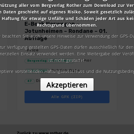
nützung aller vom Bergverlag Rother zum Download zur Ve
n Daten geschieht auf eigenes Risiko. Soweit gesetzlich zulä
e Haftung für etwaige Unfälle und Schäden jeder Art aus ke
E-Book Norwegen –
Rechtsgrund übernommen.
Jotunheimen – Rondane – 01.
e beachten Sie auch unsere Hinweise zur Verwendung der GPS-D
Auflage
 zur Verfügung gestellten GPS-Daten dürfen ausschließlich für den 
Price
erziellen Einsatz verwendet werden. Eine Weitergabe oder Veröf
ist nicht gestattet.
Author
Bergverlag Rother GmbH
Publish Date
zeptiere vorstehenden Haftungsausschluss und die Nutzungsbedin
3. Juli 2020
Download Count
47
Akzeptieren
Alle GPX (ZIP)
Zurück zu www.rother.de