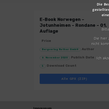
Die Be
gestellte
ein
E-Book Norwegen –
Jotunheimen – Rondane – 01.
Bitt
Auflage
Die hier
Price
nicht komm
Author
Bergverlag Rother GmbH
Publish Date
Ich ak
6. November 2020
Download Count
5
Alle GPX (ZIP)
Impressum