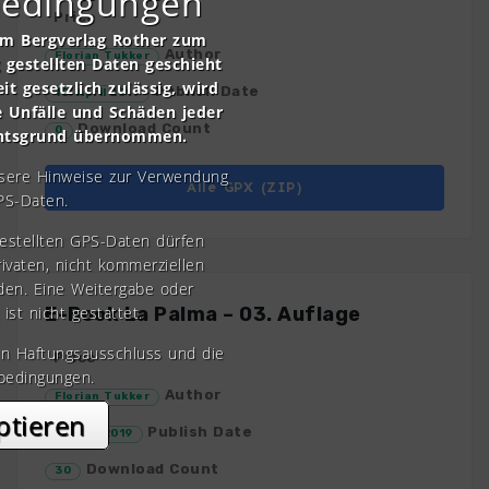
bedingungen
Price
om Bergverlag Rother zum
Author
Florian Tukker
gestellten Daten geschieht
it gesetzlich zulässig, wird
Publish Date
10. April 2019
e Unfälle und Schäden jeder
Download Count
0
chtsgrund übernommen.
nsere Hinweise zur Verwendung
Alle GPX (ZIP)
PS-Daten.
gestellten GPS-Daten dürfen
rivaten, nicht kommerziellen
den. Eine Weitergabe oder
 ist nicht gestattet.
E-Book La Palma – 03. Auflage
en Haftungsausschluss und die
Price
bedingungen.
Author
Florian Tukker
ptieren
Publish Date
9. April 2019
Download Count
30