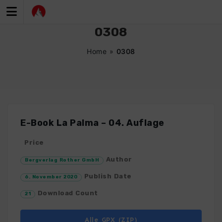
Zum
Inhalt
springen
0308
Home
»
0308
E-Book La Palma – 04. Auflage
Price
Author
Bergverlag Rother GmbH
Publish Date
6. November 2020
Download Count
21
Alle GPX (ZIP)