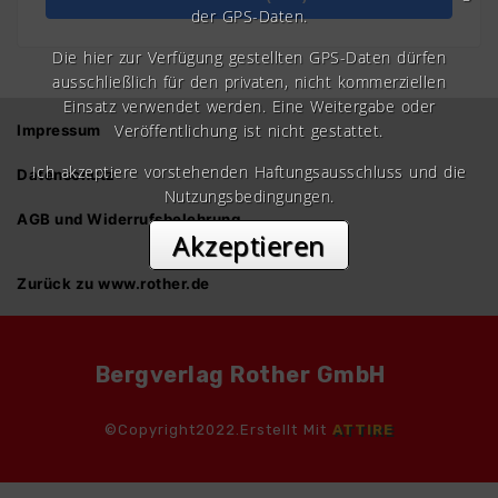
der GPS-Daten.
Die hier zur Verfügung gestellten GPS-Daten dürfen
ausschließlich für den privaten, nicht kommerziellen
Einsatz verwendet werden. Eine Weitergabe oder
Veröffentlichung ist nicht gestattet.
Impressum
Ich akzeptiere vorstehenden Haftungsausschluss und die
Datenschutz
Nutzungsbedingungen.
AGB und Widerrufsbelehrung
Akzeptieren
Zurück zu www.rother.de
Bergverlag Rother GmbH
©Copyright2022.Erstellt Mit
ATTIRE