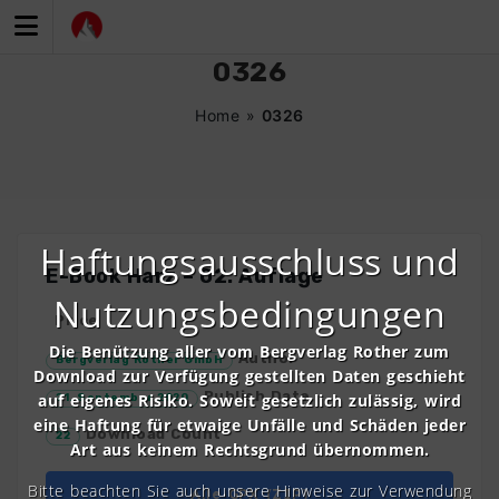
Zum
Inhalt
springen
0326
Home
»
0326
Haftungsausschluss und
E-Book Harz – 02. Auflage
Nutzungsbedingungen
Price
Die Benützung aller vom Bergverlag Rother zum
Author
Bergverlag Rother GmbH
Download zur Verfügung gestellten Daten geschieht
Publish Date
auf eigenes Risiko. Soweit gesetzlich zulässig, wird
21. September 2020
eine Haftung für etwaige Unfälle und Schäden jeder
Download Count
22
Art aus keinem Rechtsgrund übernommen.
Bitte beachten Sie auch unsere Hinweise zur Verwendung
Alle GPX (ZIP)