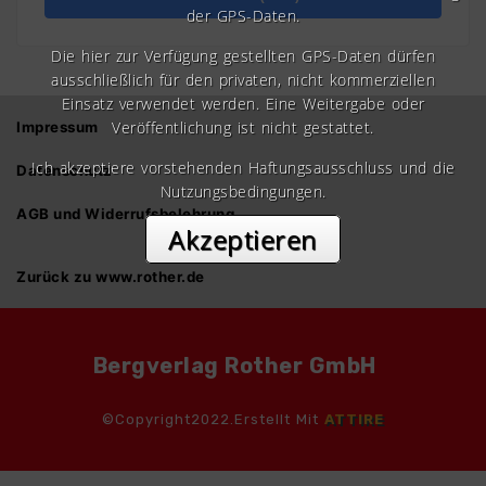
der GPS-Daten.
Die hier zur Verfügung gestellten GPS-Daten dürfen
ausschließlich für den privaten, nicht kommerziellen
Einsatz verwendet werden. Eine Weitergabe oder
Veröffentlichung ist nicht gestattet.
Impressum
Ich akzeptiere vorstehenden Haftungsausschluss und die
Datenschutz
Nutzungsbedingungen.
AGB und Widerrufsbelehrung
Akzeptieren
Zurück zu www.rother.de
Bergverlag Rother GmbH
©Copyright2022.Erstellt Mit
ATTIRE