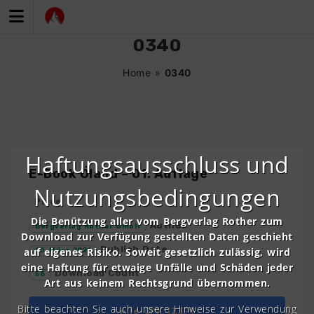
Zum
Inhalt
springen
0340
Home
»
0340
Haftungsausschluss und
E-Book Öland – 01. Auflage
Nutzungsbedingungen
Price
Die Benützung aller vom Bergverlag Rother zum
Author
Bergverlag Rother GmbH
Download zur Verfügung gestellten Daten geschieht
Publish Date
auf eigenes Risiko. Soweit gesetzlich zulässig, wird
10. März 2021
eine Haftung für etwaige Unfälle und Schäden jeder
Download Count
56
Art aus keinem Rechtsgrund übernommen.
Bitte beachten Sie auch unsere Hinweise zur Verwendung
Alle GPX (ZIP)