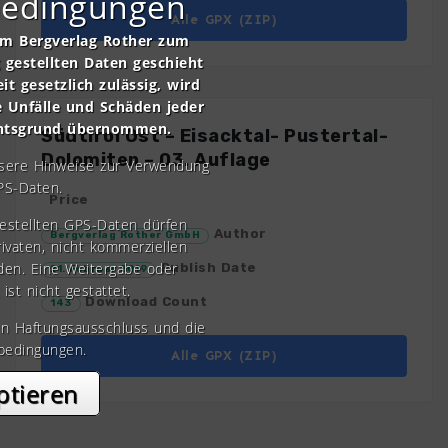
bedingungen
Alle GPX (ZIP)
om Bergverlag Rother zum
gestellten Daten geschieht
it gesetzlich zulässig, wird
e Unfälle und Schäden jeder
chtsgrund übernommen.
Südtirol Ost – Eisacktal- Pustertal-
Dolomiten – 03. Auflage
nsere Hinweise zur Verwendung
PS-Daten.
Price
gestellten GPS-Daten dürfen
Author
Bergverlag Rother GmbH
rivaten, nicht kommerziellen
den. Eine Weitergabe oder
Publish Date
21. Februar 2019
 ist nicht gestattet.
Download Count
143
en Haftungsausschluss und die
bedingungen.
Alle GPX (ZIP)
ptieren