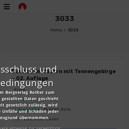
Zum
Inhalt
springen
3033
Home
»
3033
sschluss und
Dachstein-Tauern mit Tennengebirge
– 02. Auflage
bedingungen
Price
om Bergverlag Rother zum
gestellten Daten geschieht
Author
Florian Tukker
it gesetzlich zulässig, wird
Publish Date
1. August 2019
e Unfälle und Schäden jeder
chtsgrund übernommen.
Download Count
157
nsere Hinweise zur Verwendung