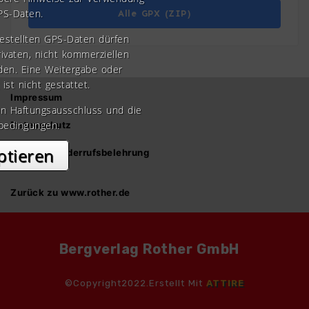
PS-Daten.
Alle GPX (ZIP)
gestellten GPS-Daten dürfen
rivaten, nicht kommerziellen
den. Eine Weitergabe oder
 ist nicht gestattet.
Impressum
en Haftungsausschluss und die
bedingungen.
Datenschutz
ptieren
AGB und Widerrufsbelehrung
Zurück zu www.rother.de
Bergverlag Rother GmbH
©Copyright2022.Erstellt Mit
ATTIRE