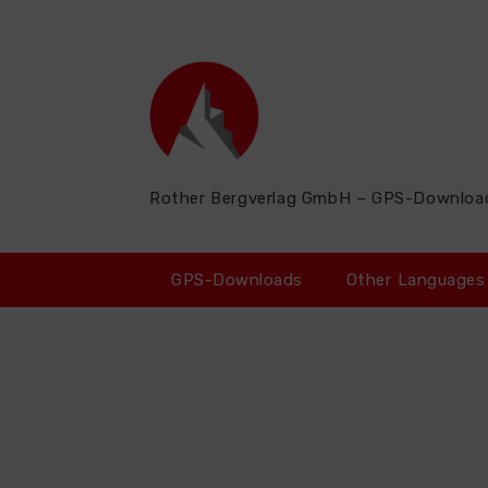
Zum
Inhalt
springen
Rother Bergverlag GmbH – GPS-Downloa
GPS-Downloads
Other Languages