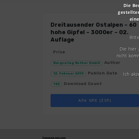
Die Be
gestellte
ein
Dreitausender Ostalpen – 60
hohe Gipfel – 3000er – 02.
Bitt
Auflage
Die hier
Price
nicht komm
Author
Bergverlag Rother GmbH
Publish Date
Ich ak
12. Februar 2019
Download Count
142
Alle GPX (ZIP)
Impressum