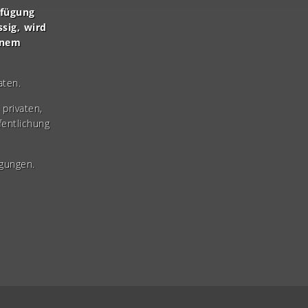
rfügung
ssig, wird
inem
aten.
privaten,
fentlichung
gungen.