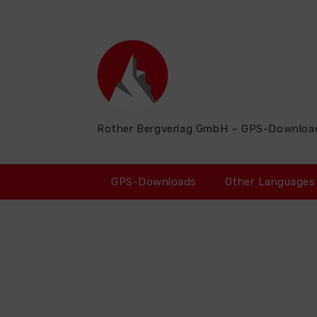
Zum
Inhalt
springen
Rother Bergverlag GmbH – GPS-Downloa
GPS-Downloads
Other Languages