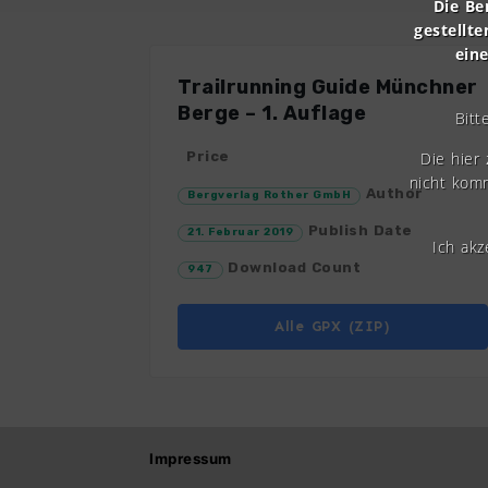
Die Be
gestellte
ein
Trailrunning Guide Münchner
Berge – 1. Auflage
Bitt
Die hier
Price
nicht komm
Author
Bergverlag Rother GmbH
Publish Date
21. Februar 2019
Ich ak
Download Count
947
Alle GPX (ZIP)
Impressum