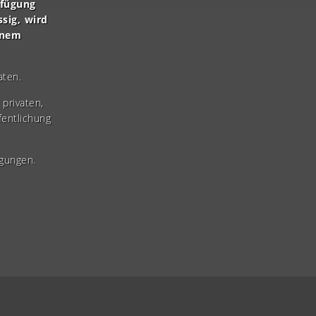
rfügung
ssig, wird
inem
aten.
privaten,
fentlichung
gungen.