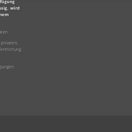
rfügung
ssig, wird
inem
aten.
privaten,
fentlichung
gungen.