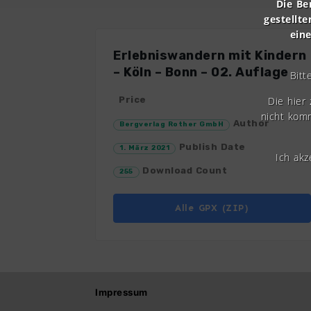
Die Be
gestellte
ein
Erlebniswandern mit Kindern
– Köln – Bonn – 02. Auflage
Bitt
Die hier
Price
nicht komm
Author
Bergverlag Rother GmbH
Publish Date
1. März 2021
Ich ak
Download Count
255
Alle GPX (ZIP)
Impressum