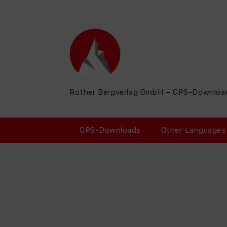
Zum
Inhalt
springen
Rother Bergverlag GmbH – GPS-Downloa
GPS-Downloads
Other Languages