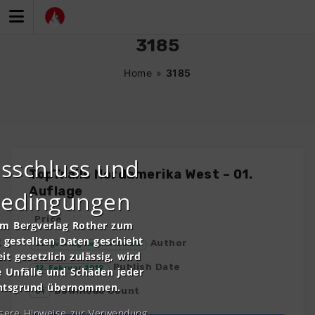
Zum
Inhalt
springen
3185
Home
»
3185
sschluss und
TopTrails Nordamerika West – 01.
Auflage
bedingungen
Price
om Bergverlag Rother zum
gestellten Daten geschieht
Author
Bergverlag Rother GmbH
it gesetzlich zulässig, wird
Publish Date
12. Februar 2019
e Unfälle und Schäden jeder
chtsgrund übernommen.
Download Count
61
nsere Hinweise zur Verwendung