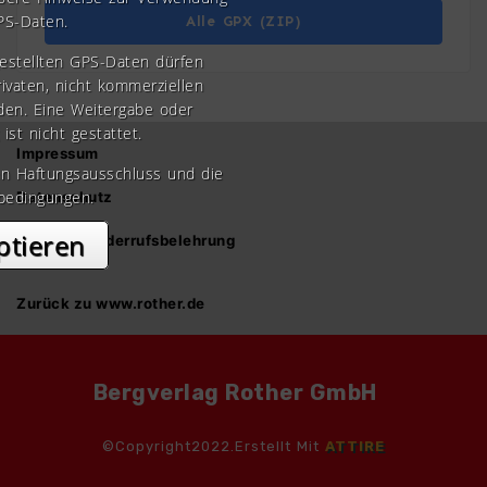
PS-Daten.
Alle GPX (ZIP)
gestellten GPS-Daten dürfen
rivaten, nicht kommerziellen
den. Eine Weitergabe oder
 ist nicht gestattet.
Impressum
en Haftungsausschluss und die
bedingungen.
Datenschutz
ptieren
AGB und Widerrufsbelehrung
Zurück zu www.rother.de
Bergverlag Rother GmbH
©Copyright2022.Erstellt Mit
ATTIRE