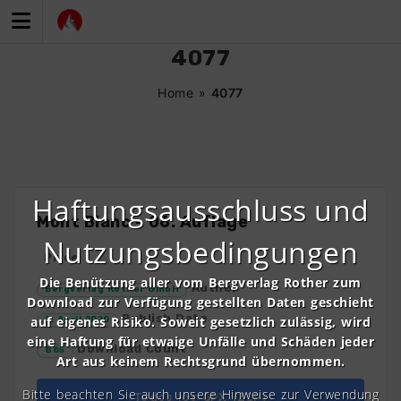
Zum
Inhalt
springen
4077
Home
»
4077
Haftungsausschluss und
Mont Blanc – 06. Auflage
Nutzungsbedingungen
Price
Die Benützung aller vom Bergverlag Rother zum
Author
Bergverlag Rother GmbH
Download zur Verfügung gestellten Daten geschieht
Publish Date
auf eigenes Risiko. Soweit gesetzlich zulässig, wird
2. April 2020
eine Haftung für etwaige Unfälle und Schäden jeder
Download Count
865
Art aus keinem Rechtsgrund übernommen.
Bitte beachten Sie auch unsere Hinweise zur Verwendung
Todos los GPX (ZIP)