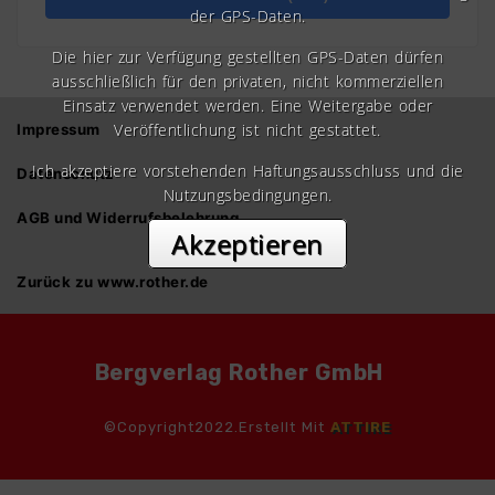
der GPS-Daten.
Die hier zur Verfügung gestellten GPS-Daten dürfen
ausschließlich für den privaten, nicht kommerziellen
Einsatz verwendet werden. Eine Weitergabe oder
Veröffentlichung ist nicht gestattet.
Impressum
Ich akzeptiere vorstehenden Haftungsausschluss und die
Datenschutz
Nutzungsbedingungen.
AGB und Widerrufsbelehrung
Akzeptieren
Zurück zu www.rother.de
Bergverlag Rother GmbH
©Copyright2022.Erstellt Mit
ATTIRE