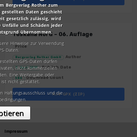
om Bergverlag Rother zum
gestellten Daten geschieht
it gesetzlich zulässig, wird
e Unfälle und Schäden jeder
chtsgrund übernommen.
Toskana Nord – 06. Auflage
nsere Hinweise zur Verwendung
Price
PS-Daten.
Author
Bergverlag Rother GmbH
gestellten GPS-Daten dürfen
Publish Date
rivaten, nicht kommerziellen
8. April 2019
den. Eine Weitergabe oder
Download Count
586
 ist nicht gestattet.
en Haftungsausschluss und die
Alle GPX (ZIP)
bedingungen.
ptieren
Impressum