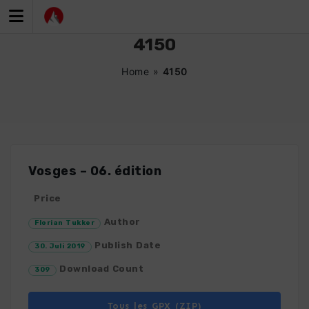
Zum
Inhalt
springen
4150
Home
»
4150
Vosges – 06. édition
Price
Author
Florian Tukker
Publish Date
30. Juli 2019
Download Count
309
Tous les GPX (ZIP)