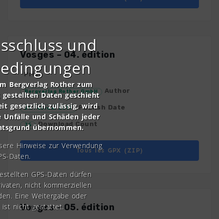
sschluss und
Vosges – 04. édition
bedingungen
Price
om Bergverlag Rother zum
Author
Bergverlag Rother GmbH
gestellten Daten geschieht
it gesetzlich zulässig, wird
Publish Date
21. Februar 2019
e Unfälle und Schäden jeder
Download Count
75
chtsgrund übernommen.
nsere Hinweise zur Verwendung
Tous les GPX (ZIP)
PS-Daten.
gestellten GPS-Daten dürfen
rivaten, nicht kommerziellen
den. Eine Weitergabe oder
 ist nicht gestattet.
Vosges – 05. édition