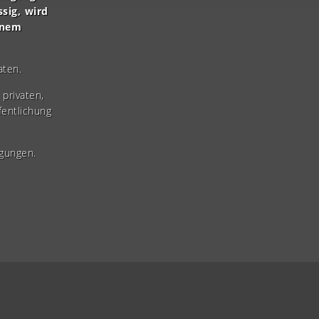
ssig, wird
inem
aten.
privaten,
fentlichung
gungen.