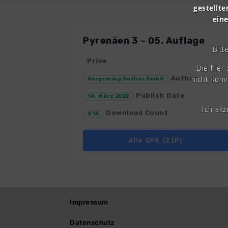
gestellte
ein
Pyrenäen 3 – 05. Auflage
Bitt
Price
Die hier
nicht komm
Author
Bergverlag Rother GmbH
Publish Date
14. März 2022
Ich ak
Download Count
818
Alle GPX (ZIP)
Impressum
Datenschutz