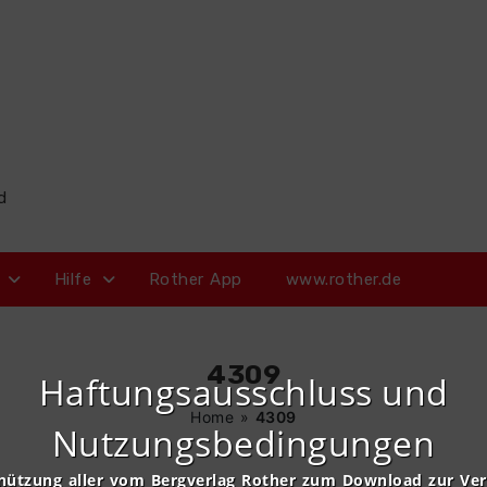
d
Hilfe
Rother App
www.rother.de
4309
Haftungsausschluss und
Home
»
4309
Nutzungsbedingungen
nützung aller vom Bergverlag Rother zum Download zur Ve