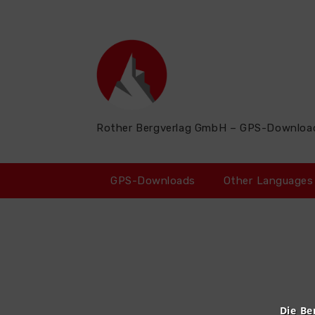
Zum
Inhalt
springen
Rother Bergverlag GmbH – GPS-Downloa
GPS-Downloads
Other Languages
Die Be