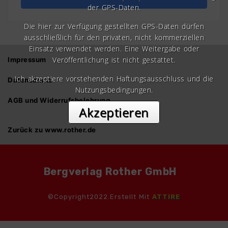
der GPS-Daten.
Die hier zur Verfügung gestellten GPS-Daten dürfen
ausschließlich für den privaten, nicht kommerziellen
Einsatz verwendet werden. Eine Weitergabe oder
Veröffentlichung ist nicht gestattet.
Impressum
Ich akzeptiere vorstehenden Haftungsausschluss und die
Datenschutz
Nutzungsbedingungen.
AGB und Widerrufsbelehrung
Akzeptieren
Zurück zu www.rother.de
Bergverlag Rother GmbH
©Copyright2022.Erstellt Mit
ATTIRE