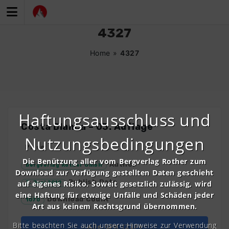
Zum
Inhalt
springen
4327
Home
»
4327
Haftungsausschluss und
Costa Blanca – 03. Auflage
Nutzungsbedingungen
Price
Die Benützung aller vom Bergverlag Rother zum
Author
Bergverlag Rother GmbH
Download zur Verfügung gestellten Daten geschieht
Publish Date
auf eigenes Risiko. Soweit gesetzlich zulässig, wird
3. Juni 2019
eine Haftung für etwaige Unfälle und Schäden jeder
Download Count
1070
Art aus keinem Rechtsgrund übernommen.
Bitte beachten Sie auch unsere Hinweise zur Verwendung
Alle GPX (ZIP)