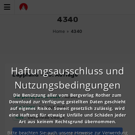
Zum
Inhalt
springen
4340
Home
»
4340
Haftungsausschluss und
Lappland – 05. Auflage
Nutzungsbedingungen
Price
Die Benützung aller vom Bergverlag Rother zum
Author
Bergverlag Rother GmbH
Download zur Verfügung gestellten Daten geschieht
Publish Date
auf eigenes Risiko. Soweit gesetzlich zulässig, wird
1. Juli 2020
eine Haftung für etwaige Unfälle und Schäden jeder
Download Count
1006
Art aus keinem Rechtsgrund übernommen.
Bitte beachten Sie auch unsere Hinweise zur Verwendung
Todos los GPX (ZIP)