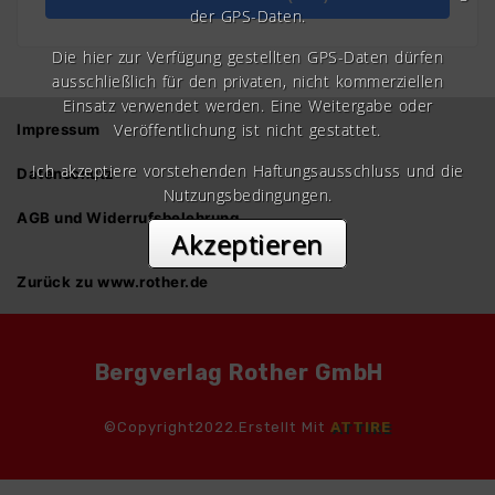
der GPS-Daten.
Die hier zur Verfügung gestellten GPS-Daten dürfen
ausschließlich für den privaten, nicht kommerziellen
Einsatz verwendet werden. Eine Weitergabe oder
Veröffentlichung ist nicht gestattet.
Impressum
Ich akzeptiere vorstehenden Haftungsausschluss und die
Datenschutz
Nutzungsbedingungen.
AGB und Widerrufsbelehrung
Akzeptieren
Zurück zu www.rother.de
Bergverlag Rother GmbH
©Copyright2022.Erstellt Mit
ATTIRE