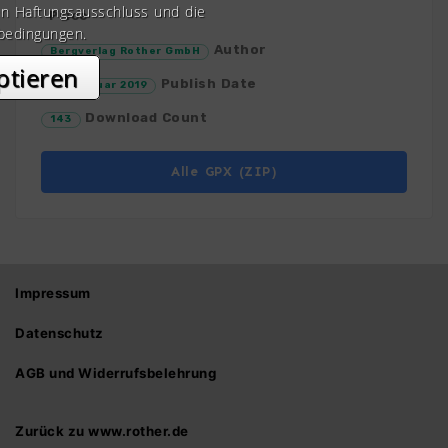
en Haftungsausschluss und die
Price
bedingungen.
Author
Bergverlag Rother GmbH
ptieren
Publish Date
21. Februar 2019
Download Count
143
Alle GPX (ZIP)
Impressum
Datenschutz
AGB und Widerrufsbelehrung
Zurück zu www.rother.de