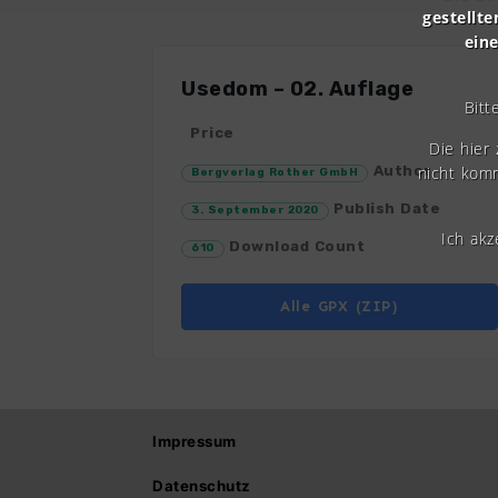
gestellte
ein
Usedom – 02. Auflage
Bitt
Price
Die hier
nicht komm
Author
Bergverlag Rother GmbH
Publish Date
3. September 2020
Ich ak
Download Count
610
Alle GPX (ZIP)
Impressum
Datenschutz