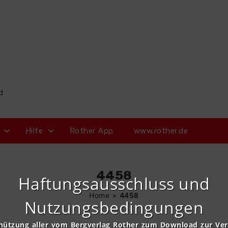
d
Hilfe
Rother App
www.rother.de
4458
Haftungsausschluss und
Home
»
4458
Nutzungsbedingungen
nützung aller vom Bergverlag Rother zum Download zur Ve