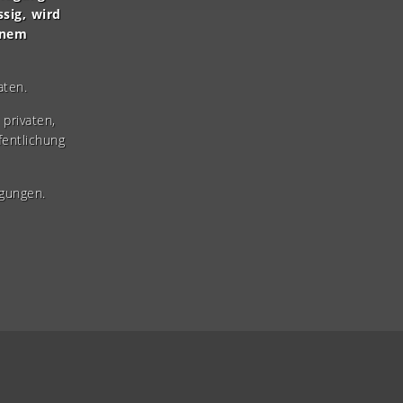
ssig, wird
inem
aten.
privaten,
fentlichung
gungen.