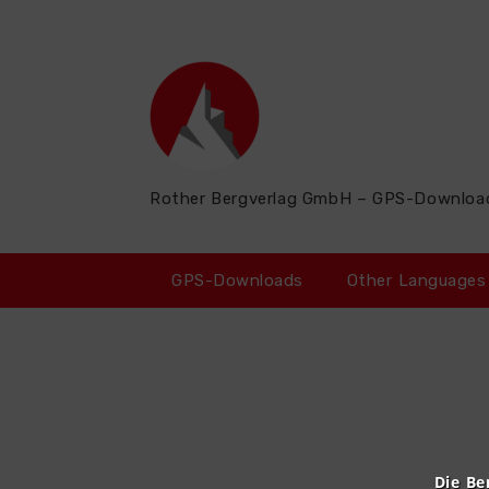
Zum
Inhalt
springen
Rother Bergverlag GmbH – GPS-Downloa
GPS-Downloads
Other Languages
Die Be