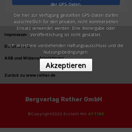
der GPS-Daten.
Die hier zur Verfügung gestellten GPS-Daten dürfen
ausschließlich für den privaten, nicht kommerziellen
Einsatz verwendet werden. Eine Weitergabe oder
Veröffentlichung ist nicht gestattet.
Impressum
Ich akzeptiere vorstehenden Haftungsausschluss und die
Datenschutz
Nutzungsbedingungen.
AGB und Widerrufsbelehrung
Akzeptieren
Zurück zu www.rother.de
Bergverlag Rother GmbH
©Copyright2022.Erstellt Mit
ATTIRE