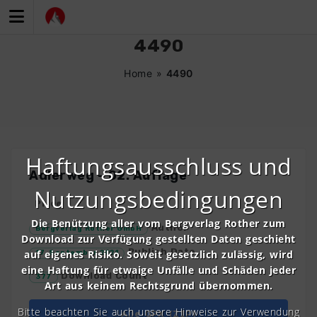
Zum
Inhalt
springen
4490
Home
»
4490
Haftungsausschluss und
Adlerweg – 02. Auflage
Nutzungsbedingungen
Price
Die Benützung aller vom Bergverlag Rother zum
Author
Bergverlag Rother GmbH
Download zur Verfügung gestellten Daten geschieht
Publish Date
auf eigenes Risiko. Soweit gesetzlich zulässig, wird
17. September 2021
eine Haftung für etwaige Unfälle und Schäden jeder
Download Count
377
Art aus keinem Rechtsgrund übernommen.
Bitte beachten Sie auch unsere Hinweise zur Verwendung
Alle GPX (ZIP)