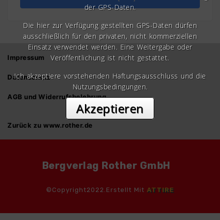
der GPS-Daten.
Die hier zur Verfügung gestellten GPS-Daten dürfen
ausschließlich für den privaten, nicht kommerziellen
Einsatz verwendet werden. Eine Weitergabe oder
Veröffentlichung ist nicht gestattet.
Impressum
Ich akzeptiere vorstehenden Haftungsausschluss und die
Datenschutz
Nutzungsbedingungen.
AGB und Widerrufsbelehrung
Akzeptieren
Zurück zu www.rother.de
Bergverlag Rother GmbH
©Copyright2022.Erstellt Mit
ATTIRE