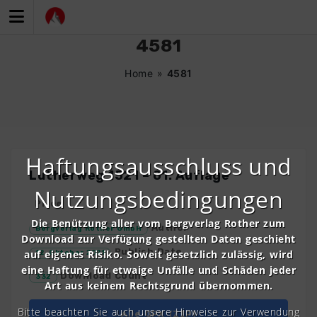
Zum
Inhalt
springen
4581
Home
»
4581
Haftungsausschluss und
Lutherweg 1521 – 01. Auflage
Nutzungsbedingungen
Price
Die Benützung aller vom Bergverlag Rother zum
Author
Bergverlag Rother GmbH
Download zur Verfügung gestellten Daten geschieht
Publish Date
auf eigenes Risiko. Soweit gesetzlich zulässig, wird
12. Oktober 2021
eine Haftung für etwaige Unfälle und Schäden jeder
Download Count
332
Art aus keinem Rechtsgrund übernommen.
Bitte beachten Sie auch unsere Hinweise zur Verwendung
Alle GPX (ZIP)