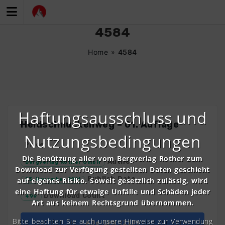
Zum
Inhalt
springen
4584
Home
»
4584
Haftungsausschluss und
Heidschnuckenweg – 01. Auflage
Nutzungsbedingungen
Price
Die Benützung aller vom Bergverlag Rother zum
Author
Bergverlag Rother GmbH
Download zur Verfügung gestellten Daten geschieht
Publish Date
auf eigenes Risiko. Soweit gesetzlich zulässig, wird
23. November 2021
eine Haftung für etwaige Unfälle und Schäden jeder
Download Count
499
Art aus keinem Rechtsgrund übernommen.
Bitte beachten Sie auch unsere Hinweise zur Verwendung
Alle GPX (ZIP)