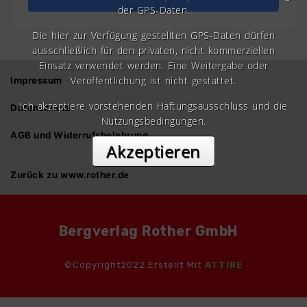
der GPS-Daten.
Die hier zur Verfügung gestellten GPS-Daten dürfen
ausschließlich für den privaten, nicht kommerziellen
Einsatz verwendet werden. Eine Weitergabe oder
Veröffentlichung ist nicht gestattet.
Impressum
Ich akzeptiere vorstehenden Haftungsausschluss und die
Datenschutz
Nutzungsbedingungen.
AGB und Widerrufsbelehrung
Akzeptieren
Zurück zu www.rother.de
Bergverlag Rother GmbH
©Copyright2022.Erstellt Mit
ATTIRE