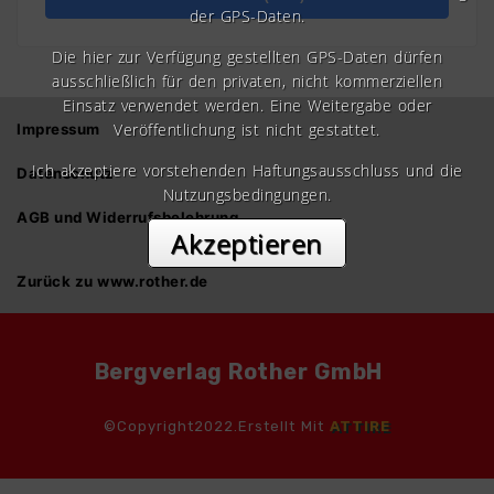
der GPS-Daten.
Die hier zur Verfügung gestellten GPS-Daten dürfen
ausschließlich für den privaten, nicht kommerziellen
Einsatz verwendet werden. Eine Weitergabe oder
Veröffentlichung ist nicht gestattet.
Impressum
Ich akzeptiere vorstehenden Haftungsausschluss und die
Datenschutz
Nutzungsbedingungen.
AGB und Widerrufsbelehrung
Akzeptieren
Zurück zu www.rother.de
Bergverlag Rother GmbH
©Copyright2022.Erstellt Mit
ATTIRE