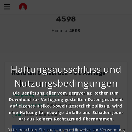
Zum
Inhalt
springen
4598
Home
»
4598
Haftungsausschluss und
Rund um Osnabrück – 01. Auflage
Nutzungsbedingungen
Price
Die Benützung aller vom Bergverlag Rother zum
Author
Bergverlag Rother GmbH
Download zur Verfügung gestellten Daten geschieht
Publish Date
auf eigenes Risiko. Soweit gesetzlich zulässig, wird
22. August 2022
eine Haftung für etwaige Unfälle und Schäden jeder
Download Count
410
Art aus keinem Rechtsgrund übernommen.
Bitte beachten Sie auch unsere Hinweise zur Verwendung
Alle GPX (ZIP)