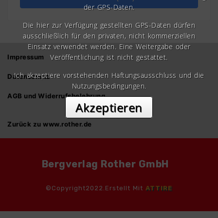
der GPS-Daten.
Die hier zur Verfügung gestellten GPS-Daten dürfen
ausschließlich für den privaten, nicht kommerziellen
Einsatz verwendet werden. Eine Weitergabe oder
Veröffentlichung ist nicht gestattet.
Impressum
Ich akzeptiere vorstehenden Haftungsausschluss und die
Datenschutz
Nutzungsbedingungen.
AGB und Widerrufsbelehrung
Akzeptieren
Zurück zu www.rother.de
Bergverlag Rother GmbH
©Copyright2022.Erstellt Mit
ATTIRE