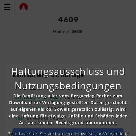
Zum
Inhalt
springen
4609
Home
»
4609
Haftungsausschluss und
Kantabrien – 01. Auflage
Nutzungsbedingungen
Price
Die Benützung aller vom Bergverlag Rother zum
Author
Bergverlag Rother GmbH
Download zur Verfügung gestellten Daten geschieht
Publish Date
auf eigenes Risiko. Soweit gesetzlich zulässig, wird
12. August 2022
eine Haftung für etwaige Unfälle und Schäden jeder
Download Count
1125
Art aus keinem Rechtsgrund übernommen.
Bitte beachten Sie auch unsere Hinweise zur Verwendung
Alle GPX (ZIP)