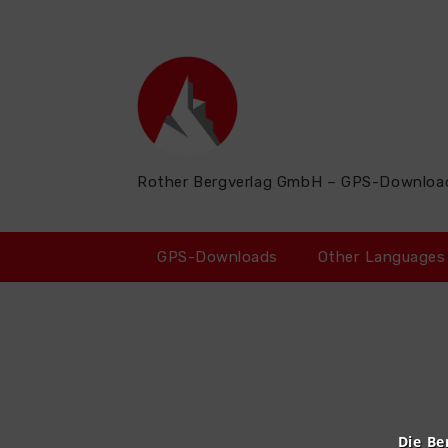
Zum
Inhalt
springen
Rother Bergverlag GmbH – GPS-Downloa
GPS-Downloads
Other Languages
Die Be