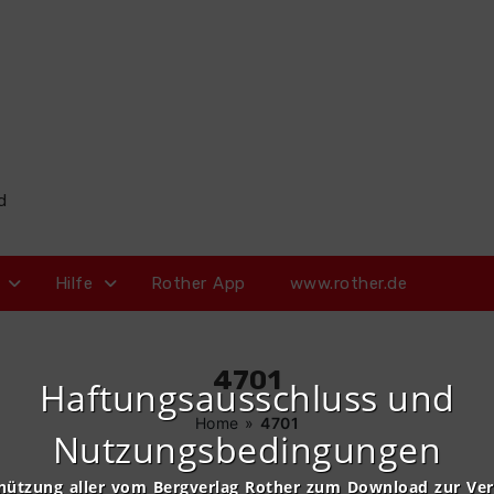
d
Hilfe
Rother App
www.rother.de
4701
Haftungsausschluss und
Home
»
4701
Nutzungsbedingungen
nützung aller vom Bergverlag Rother zum Download zur Ve