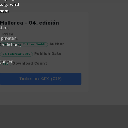
ssig, wird
inem
Mallorca – 04. edición
aten.
Price
privaten,
fentlichung
Author
Bergverlag Rother GmbH
Publish Date
21. Februar 2019
gungen.
Download Count
133
Todos los GPX (ZIP)