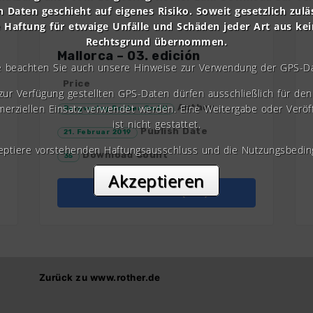
n Daten geschieht auf eigenes Risiko. Soweit gesetzlich zulä
e Haftung für etwaige Unfälle und Schäden jeder Art aus ke
Rechtsgrund übernommen.
Mallorca – 03. edición
e beachten Sie auch unsere Hinweise zur Verwendung der GPS-D
Price
 zur Verfügung gestellten GPS-Daten dürfen ausschließlich für den 
erziellen Einsatz verwendet werden. Eine Weitergabe oder Veröf
Author
Bergverlag Rother GmbH
ist nicht gestattet.
Publish Date
21. Februar 2019
zeptiere vorstehenden Haftungsausschluss und die Nutzungsbedin
Download Count
35
Akzeptieren
Todos los GPX (ZIP)
Zurück zu www.rother.de