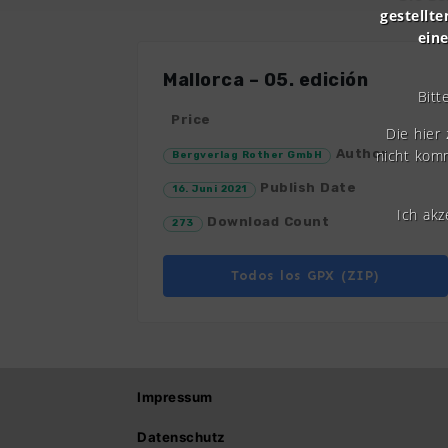
gestellte
ein
Mallorca – 05. edición
Bitt
Price
Die hier
nicht komm
Author
Bergverlag Rother GmbH
Publish Date
16. Juni 2021
Ich ak
Download Count
273
Todos los GPX (ZIP)
Impressum
Datenschutz