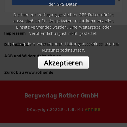
der GPS-Daten.
Die hier zur Verfügung gestellten GPS-Daten dürfen
ausschließlich für den privaten, nicht kommerziellen
Einsatz verwendet werden. Eine Weitergabe oder
Veröffentlichung ist nicht gestattet.
Impressum
Ich akzeptiere vorstehenden Haftungsausschluss und die
Datenschutz
Nutzungsbedingungen.
AGB und Widerrufsbelehrung
Akzeptieren
Zurück zu www.rother.de
Bergverlag Rother GmbH
©Copyright2022.Erstellt Mit
ATTIRE