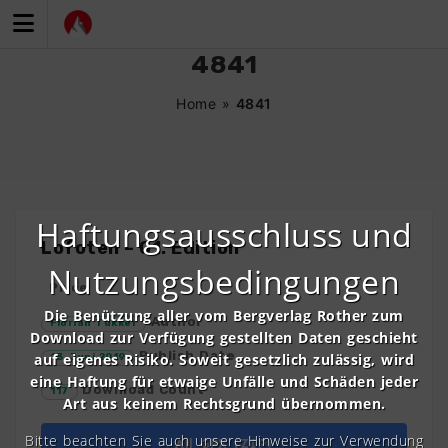
Zum
Inhalt
springen
4841
Home
»
4841
Haftungsausschluss und
Lofoten – 01. Edition
Nutzungsbedingungen
Price
Die Benützung aller vom Bergverlag Rother zum
Author
Florian Tukker
Download zur Verfügung gestellten Daten geschieht
Publish Date
auf eigenes Risiko. Soweit gesetzlich zulässig, wird
13. Juni 2019
eine Haftung für etwaige Unfälle und Schäden jeder
Download Count
117
Art aus keinem Rechtsgrund übernommen.
Bitte beachten Sie auch unsere Hinweise zur Verwendung
All GPX (ZIP)