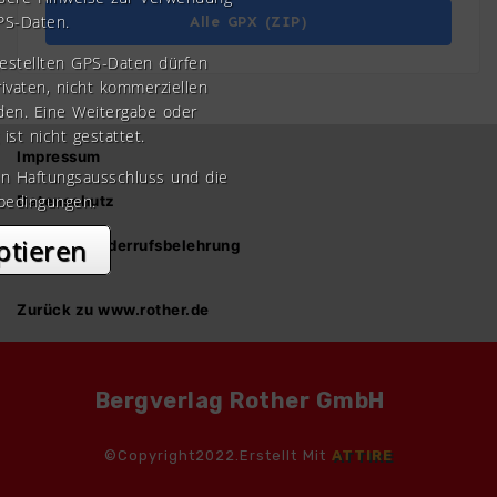
PS-Daten.
Alle GPX (ZIP)
gestellten GPS-Daten dürfen
rivaten, nicht kommerziellen
den. Eine Weitergabe oder
 ist nicht gestattet.
Impressum
en Haftungsausschluss und die
bedingungen.
Datenschutz
ptieren
AGB und Widerrufsbelehrung
Zurück zu www.rother.de
Bergverlag Rother GmbH
©Copyright2022.Erstellt Mit
ATTIRE