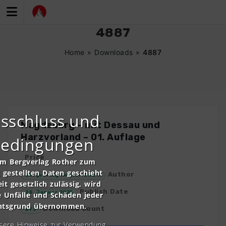
Zum
Inhalt
springen
4887
Home
»
Downloads
»
4887
sschluss und
Magdeburg – mit Dessau und
Harzvorland – 01. Auflage
bedingungen
Price
om Bergverlag Rother zum
gestellten Daten geschieht
Author
Bergverlag Rother GmbH
it gesetzlich zulässig, wird
Publish Date
28. Januar 2025
e Unfälle und Schäden jeder
chtsgrund übernommen.
Download Count
273
nsere Hinweise zur Verwendung