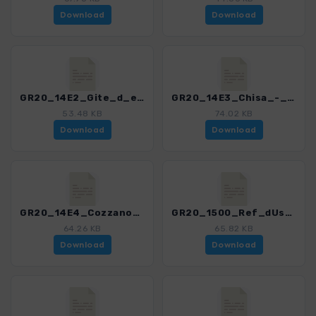
Download
Download
GR20_14E2_Gite_d_etape_Catastaghju_-_Crete_dAcqua_dAcelli.gpx
GR20_14E3_Chisa_-_CretedAcquadAcelli.gpx
53.48 KB
74.02 KB
Download
Download
GR20_14E4_Cozzano_-_ColdeLaparo.gpx
GR20_1500_Ref_dUsciolu_-_Bergeries_de_Basseta_-_Matalza.gpx
64.26 KB
65.82 KB
Download
Download