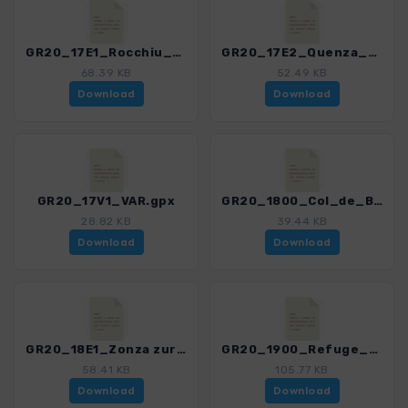
GR20_17E1_Rocchiu_Pinzutu_-_GR_20_Refuge_dAsinau.gpx
GR20_17E2_Quenza_–_GR_20_Refuge_dAsinau.gpx
68.39 KB
52.49 KB
Download
Download
GR20_17V1_VAR.gpx
GR20_1800_Col_de_Bavella_-_Refuge_de_Paliri.gpx
28.82 KB
39.44 KB
Download
Download
GR20_18E1_Zonza zur Bavella.gpx
GR20_1900_Refuge_de_Paliri_-_Conca.gpx
58.41 KB
105.77 KB
Download
Download