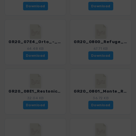
Download
Download
GR20_07E4_Orto_-_RefugedeManganu.gpx
GR20_0800_Refuge_de_Manganu_-_Refuge_de_Petra_Piana.gpx
64.48 KB
67.71 KB
Download
Download
GR20_08E1_Restonica-Tal_­_GR_20_Bocca_a_e_Porte.gpx
GR20_08G1_Monte_Rotondo.gpx
32.04 KB
36.72 KB
Download
Download