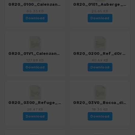
GR20_0100_Calenzana_-_Ref_dOrtu_di_u_­Piobbu.gpx
GR20_01E1_Auberge_de_la_Foret_de_B_-_Ref_dOrtu_di_u_Piobbu.gpx
85.33 KB
25.65 KB
Download
Download
GR20_01V1_Calenzana_-_Refuge_de_Carrozzu.gpx
GR20_0200_Ref_dOrtu_di_u_Piobbu_-_Ref_de_Carrozzu.gpx
127.88 KB
40.69 KB
Download
Download
GR20_0300_Refuge_de_Carrozzu_-_Haut-Asco.gpx
GR20_03V0_Bocca_di_Stagnu_-_GR_20_Ref_Tighiettu.gpx
28.47 KB
18.35 KB
Download
Download