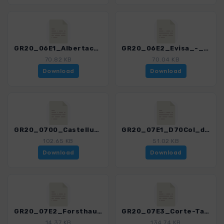
GR20_06E1_Albertacce_Niellu_-_Mare_a_Mare.gpx
GR20_06E2_Evisa_-_Mare_a_Mare_Nord.gpx
70.82 KB
70.04 KB
Download
Download
GR20_0700_Castellu_di_Verghio__Refuge_de_Manganu.gpx
GR20_07E1_D70Col_de_Sevi_-_BoccaSanPedru.gpx
102.65 KB
51.02 KB
Download
Download
GR20_07E2_Forsthaus de Poppaghia-Lac_de_Nino.gpx
GR20_07E3_Corte-Tavignano-Tal_-_Bergerie_de_Vaccaghia.gpx
14.37 KB
134.74 KB