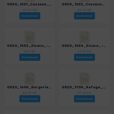
GR20_15E1_Cozzano_-_BoccadiSuragheddu.gpx
GR20_15E2_Cozzano_-_ BoccadOcchiatu.gpx
40.29 KB
24.35 KB
Download
Download
GR20_15E3_Zicavo_-_Nord.gpx
GR20_15E4_Zicavo_-_Sued.gpx
26.8 KB
26.07 KB
Download
Download
GR20_1600_Bergeries_de_Basseta_Matalza_-_Ref_dAsinau.gpx
GR20_1700_Refuge_dAsinau_-_Col_de_Bavella.gpx
80.07 KB
91.32 KB
Download
Download