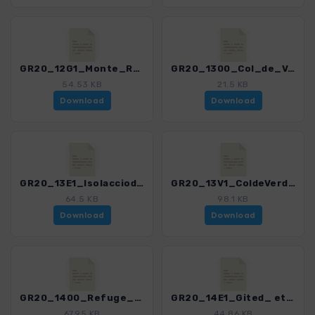
GR20_12G1_Monte_Renoso.gpx
GR20_1300_Col_de_Verde_-_Refuge_de_Prati.gpx
54.53 KB
21.5 KB
Download
Download
GR20_13E1_IsolacciodiFiumorbo_-_RefugedePrati.gpx
GR20_13V1_ColdeVerde_-_Col_de_Laparo.gpx
64.5 KB
98.1 KB
Download
Download
GR20_1400_Refuge_de_Prati_-_Refuge_dUsciolu.gpx
GR20_14E1_Gited_ etape_Catastaghju_-_ColdeLaparo.gpx
67.95 KB
44.86 KB