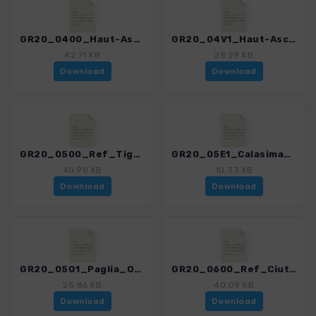
GR20_0400_Haut-Asco_-_Refuge_Tighiettu.gpx
GR20_04V1_Haut-Asco_-_Refuge_Tighiettu.gpx
42.71 KB
28.29 KB
Download
Download
GR20_0500_Ref_Tighiettu-RefCiuttulu_di_i_Mori.gpx
GR20_05E1_Calasima_-_GR20_Bergerie_de_Ballone.gpx
40.98 KB
10.33 KB
Download
Download
GR20_05G1_Paglia_Orba.gpx
GR20_0600_Ref_Ciuttulu_di_i_Mori_-_Castellu_di_Verghio.gpx
25.86 KB
40.09 KB
Download
Download