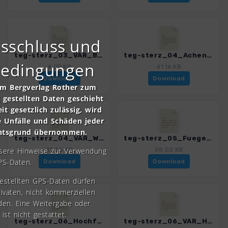
sschluss und
teg-sterz_03_VAR_Blaubergalm - Achenkirch-Nord.gpx
teg-sterz_04_Achenkirch - Pertisau.gpx
bedingungen
4.02 KB
41.16 KB
Download
Download
om Bergverlag Rother zum
gestellten Daten geschieht
it gesetzlich zulässig, wird
e Unfälle und Schäden jeder
chtsgrund übernommen.
teg-sterz_04_VAR_Weissenbachsattel.gpx
teg-sterz_05_Fuegen - Hochfuegen.gpx
nsere Hinweise zur Verwendung
31.35 KB
58.02 KB
PS-Daten.
Download
Download
gestellten GPS-Daten dürfen
rivaten, nicht kommerziellen
den. Eine Weitergabe oder
 ist nicht gestattet.
teg-sterz_06_Hochfuegen - Mayrhofen.gpx
teg-sterz_06_VAR_Hochfuegen - Mayrhofen.gpx