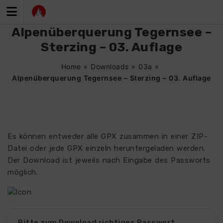
Zum
Inhalt
springen
Alpenüberquerung Tegernsee –
Sterzing – 03. Auflage
Home
»
Downloads
»
03a
»
Alpenüberquerung Tegernsee – Sterzing – 03. Auflage
Es können entweder alle GPX zusammen in einer ZIP-
Datei oder jede GPX einzeln heruntergeladen werden.
Der Download ist jeweils nach Eingabe des Passworts
möglich.
4565
Bitte zum Download richtiges Passwort