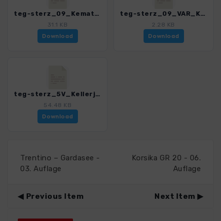
teg-sterz_09_Kematen - Sterzing.gpx
teg-sterz_09_VAR_Kematen - Sterzing.gpx
31.1 KB
2.28 KB
Download
Download
teg-sterz_5V_Kellerjochhuette.gpx
54.48 KB
Download
Trentino – Gardasee -
Korsika GR 20 - 06.
03. Auflage
Auflage
Previous Item
Next Item