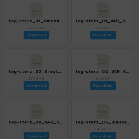
teg-sterz_01_Gmund - Kreuth.gpx
teg-sterz_01_VAR_Gmund - Kreuth.gpx
37.99 KB
3.92 KB
Download
Download
teg-sterz_02_Kreuth - Blaubergalm.gpx
teg-sterz_02_VAR_Koenigsalm.gpx
37.74 KB
8.62 KB
Download
Download
teg-sterz_02_VAR_Schildenstein.gpx
teg-sterz_03_Blaubergalm - Achenkirch-Nord.gpx
5.12 KB
34.34 KB
Download
Download