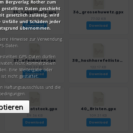
om Bergverlag Rother zum
gestellten Daten geschieht
35_Lagginhorn.gpx
36_grossehuwetz.gpx
it gesetzlich zulässig, wird
138.67 KB
77.02 KB
e Unfälle und Schäden jeder
Download
Download
chtsgrund übernommen.
nsere Hinweise zur Verwendung
PS-Daten.
gestellten GPS-Daten dürfen
37_ofenhoren.gpx
38_hochhorefellistock.gpx
rivaten, nicht kommerziellen
103.26 KB
122.17 KB
den. Eine Weitergabe oder
Download
Download
 ist nicht gestattet.
en Haftungsausschluss und die
bedingungen.
ptieren
39_UriRotstock.gpx
40_Bristen.gpx
39.36 KB
109.31 KB
Download
Download