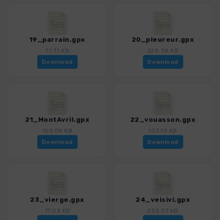
19_parrain.gpx
20_pleureur.gpx
77.31 KB
225.38 KB
Download
Download
21_MontAvril.gpx
22_vouasson.gpx
109.08 KB
103.14 KB
Download
Download
23_vierge.gpx
24_veisivi.gpx
77.03 KB
253.07 KB