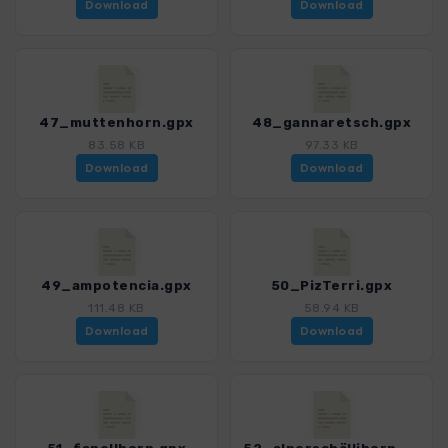
Download
Download
47_muttenhorn.gpx
48_gannaretsch.gpx
83.58 KB
97.33 KB
Download
Download
49_ampotencia.gpx
50_PizTerri.gpx
111.48 KB
58.94 KB
Download
Download