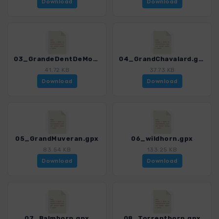
Download
Download
03_GrandeDentDeMorcles.gpx
04_GrandChavalard.gpx
41.72 KB
37.73 KB
Download
Download
05_GrandMuveran.gpx
06_wildhorn.gpx
83.54 KB
133.25 KB
Download
Download
07_Balmhorn.gpx
08_Torrenthorn.gpx