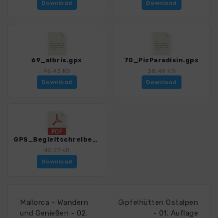
Download
Download
69_albris.gpx
70_PizParadisin.gpx
96.43 KB
38.49 KB
Download
Download
GPS_Begleitschreiben_Download_SEL_3000er.pdf
45.27 KB
Download
Mallorca - Wandern
Gipfelhütten Ostalpen
und Genießen - 02.
- 01. Auflage