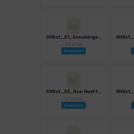
GHOst_21_AnnabergerHaus.gpx
88.61 KB
Download
GHOst_23_Rax-Huetten.gpx
87.84 KB
Download