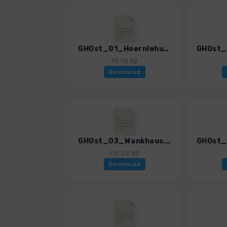
GHOst_01_Hoernlehuette.gpx
78.18 KB
Download
GHOst_03_Wankhaus.gpx
110.39 KB
Download