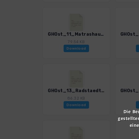
GHOst_11_Matrashaus.gpx
79.54 KB
Download
GHOst_13_RadstaedterHuette.gpx
86.32 KB
Download
Die Be
gestellte
ein