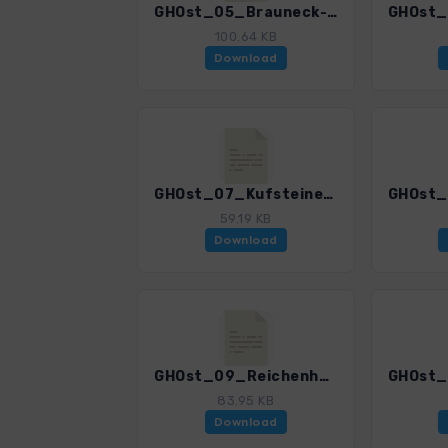
GHOst_05_Brauneck-Gipfelhaus.gpx
100.64 KB
Download
GHOst_07_KufsteinerHaus.gpx
59.19 KB
Download
GHOst_09_ReichenhallerHaus.gpx
83.95 KB
Download