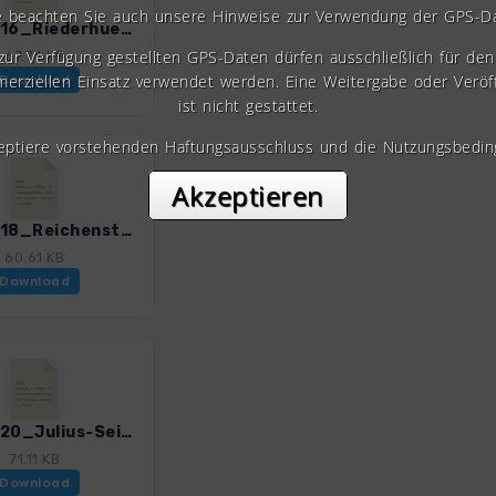
e beachten Sie auch unsere Hinweise zur Verwendung der GPS-D
GHOst_16_Riederhuette.gpx
 zur Verfügung gestellten GPS-Daten dürfen ausschließlich für den 
67.74 KB
erziellen Einsatz verwendet werden. Eine Weitergabe oder Veröf
Download
ist nicht gestattet.
zeptiere vorstehenden Haftungsausschluss und die Nutzungsbedin
Akzeptieren
GHOst_18_Reichensteinhuette.gpx
60.61 KB
Download
GHOst_20_Julius-Seitner-Huette_Otto-Kandler-Haus.gpx
71.11 KB
Download