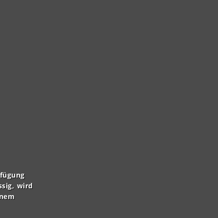
rfügung
ssig, wird
inem