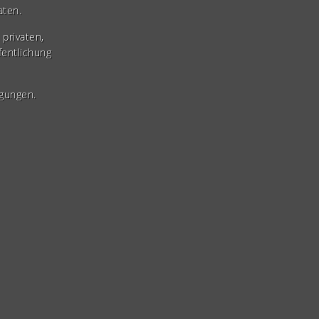
aten.
privaten,
fentlichung
gungen.