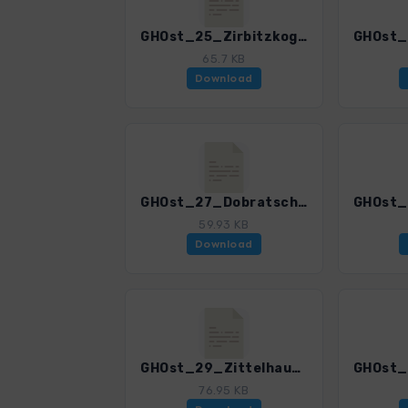
GHOst_25_Zirbitzkogelhaus.gpx
65.7 KB
Download
GHOst_27_Dobratsch-Gipfelhaus.gpx
59.93 KB
Download
GHOst_29_Zittelhaus.gpx
76.95 KB