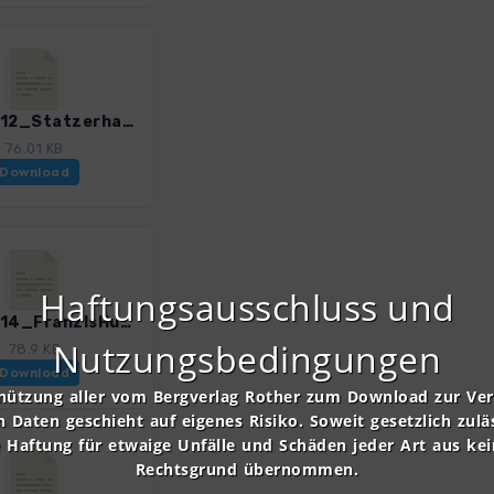
GHOst_12_Statzerhaus.gpx
76.01 KB
Download
Haftungsausschluss und
GHOst_14_FranzlsHuette.gpx
Nutzungsbedingungen
78.9 KB
Download
nützung aller vom Bergverlag Rother zum Download zur Ve
n Daten geschieht auf eigenes Risiko. Soweit gesetzlich zulä
e Haftung für etwaige Unfälle und Schäden jeder Art aus ke
Rechtsgrund übernommen.