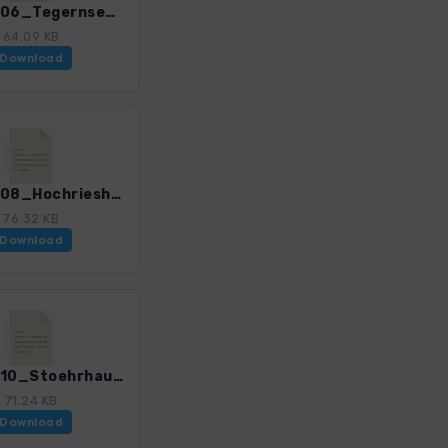
GHOst_06_TegernseerHuette.gpx
64.09 KB
Download
GHOst_08_Hochrieshuette.gpx
76.32 KB
Download
GHOst_10_Stoehrhaus.gpx
71.24 KB
Download