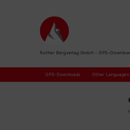
Zum
Inhalt
springen
Rother Bergverlag GmbH – GPS-Downloa
GPS-Downloads
Other Languages