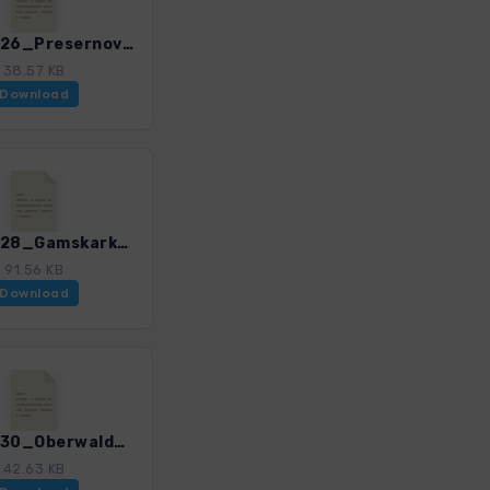
GHOst_26_Presernova koca.gpx
38.57 KB
Download
GHOst_28_Gamskarkogelhuette.gpx
91.56 KB
Download
GHOst_30_OberwalderHuette.gpx
42.63 KB