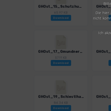
Bitt
GHOst_15_SchutzhuetteHimmelspforte.gpx
Die hier
65.97 KB
nicht komm
Download
Ich ak
GHOst_17_GmundnerHuette.gpx
57.11 KB
Download
GHOst_19_Schiestlhaus.gpx
84.34 KB
Download