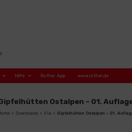
d
Hilfe
Rother App
www.rother.de
Gipfelhütten Ostalpen – 01. Auflag
Home
»
Downloads
»
01a
»
Gipfelhütten Ostalpen – 01. Auflag