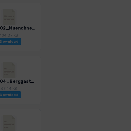
GHOst_02_MuenchnerHaus.gpx
104.87 KB
Download
GHOst_04_BerggasthausHerzogstand.gpx
67.44 KB
Download