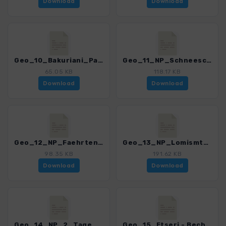
Download
Download
Geo_10_Bakuriani_Panoramarunde.gpx
Geo_11_NP_Schneeschuh_Trail.gpx
65.05 KB
118.17 KB
Download
Download
Geo_12_NP_Faehrten-Trail.gpx
Geo_13_NP_Lomismta_Peak.gpx
98.35 KB
191.62 KB
Download
Download
Geo_14_NP_2_Tage_Panorama-Trail.gpx
Geo_15_Etseri - Becho.gpx