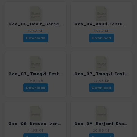
Geo_05_Davit_Garedja.gpx
Geo_06_Abuli-Festung.gpx
19.63 KB
63.57 KB
Download
Download
Geo_07_Tmogvi-Festung.gpx
Geo_07_Tmogvi-Festung_VAR.gpx
19.51 KB
47.35 KB
Download
Download
Geo_08_Kreuze_von_Borjomi.gpx
Geo_09_Borjomi-Khargauli_NP_Info_Trail.gpx
41.93 KB
20.89 KB