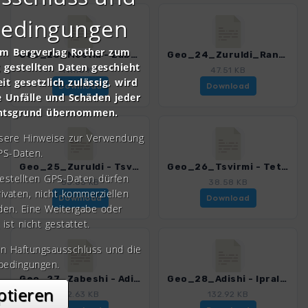
bedingungen
om Bergverlag Rother zum
Geo_23_Mestia - Zabeshi.gpx
Geo_24_Zuruldi_Range.gpx
gestellten Daten geschieht
111.13 KB
47.51 KB
it gesetzlich zulässig, wird
Download
Download
e Unfälle und Schäden jeder
chtsgrund übernommen.
nsere Hinweise zur Verwendung
PS-Daten.
Geo_25_Zuruldi - Tsvirmi.gpx
Geo_26_Tsvirmi - Tetnuldi_Liftstation.gpx
gestellten GPS-Daten dürfen
53.63 KB
38.58 KB
rivaten, nicht kommerziellen
Download
Download
den. Eine Weitergabe oder
 ist nicht gestattet.
en Haftungsausschluss und die
bedingungen.
Geo_27_Zabeshi - Adishi.gpx
Geo_28_Adishi - Iprali.gpx
ptieren
82.63 KB
132.92 KB