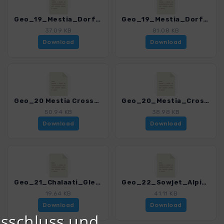
Geo_19_Mestia_Dorfspaziergang.gpx
Geo_19_Mestia_Dorfspaziergang_VAR.gpx
37.09 KB
81.08 KB
Download
Download
Geo_20 Mestia Cross_VAR.gpx
Geo_20_Mestia_Cross.gpx
50.94 KB
38.98 KB
Download
Download
Geo_21_Chalaati_Gletscher.gpx
Geo_22_Sowjet_Alpin_Lodge.gpx
19.64 KB
41.11 KB
Download
Download
sschluss und