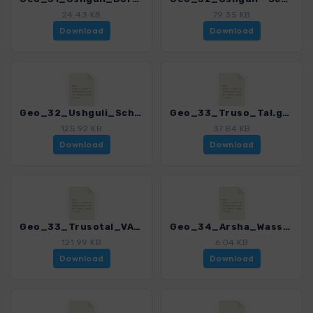
24.43 KB
79.35 KB
Download
Download
Geo_32_Ushguli_Schchara-Gletscher_VAR.gpx
Geo_33_Truso_Tal.gpx
125.92 KB
37.84 KB
Download
Download
Geo_33_Trusotal_VAR.gpx
Geo_34_Arsha_Wasserfall.gpx
121.99 KB
6.04 KB
Download
Download