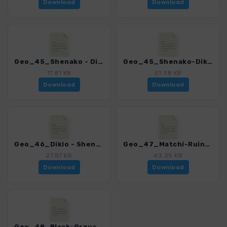
Download
Download
Geo_45_Shenako - Diklo.gpx
Geo_45_Shenako-Diklo_VAR.gpx
17.81 KB
51.38 KB
Download
Download
Geo_46_Diklo - Shenako.gpx
Geo_47_Matchi-Ruine.gpx
27.87 KB
43.35 KB
Download
Download
Geo_48_Black-Grouse-Waterfall.gpx