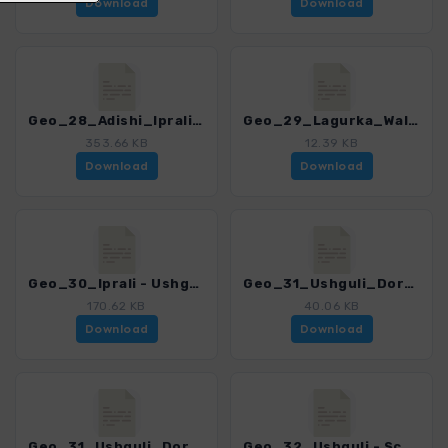
Download
Download
Geo_28_Adishi_Iprali_VAR.gpx
Geo_29_Lagurka_Wallfahrtskirche.gpx
353.66 KB
12.39 KB
Download
Download
Geo_30_Iprali - Ushguli.gpx
Geo_31_Ushguli_Dorfspaziergang.gpx
170.62 KB
40.06 KB
Download
Download
Geo_31_Ushguli_Dorfspaziergang_VAR.gpx
Geo_32_Ushguli - Schchara_Gletscher.gpx