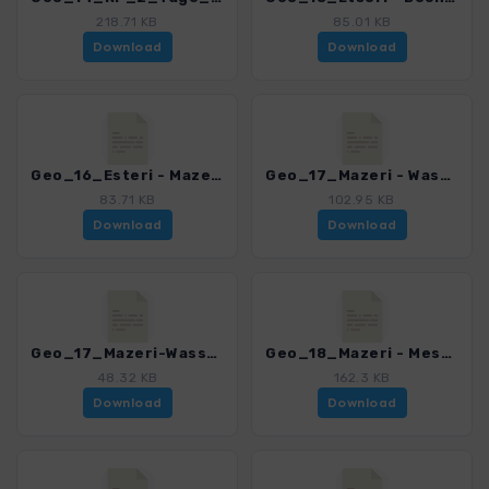
218.71 KB
85.01 KB
Download
Download
Geo_16_Esteri - Mazeri_Bak_Pass.gpx
Geo_17_Mazeri - Wasserfall.gpx
83.71 KB
102.95 KB
Download
Download
Geo_17_Mazeri-Wasserfall_VAR.gpx
Geo_18_Mazeri - Mestia.gpx
48.32 KB
162.3 KB
Download
Download