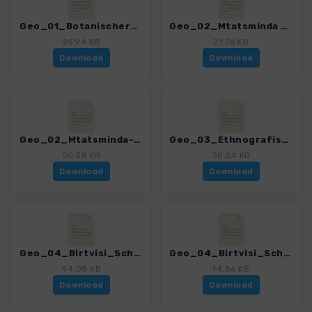
Geo_01_Botanischer_Garten.gpx
Geo_02_Mtatsminda - Narikala_Festung.gpx
26.94 KB
21.26 KB
Download
Download
Geo_02_Mtatsminda-Narikala_Festung_VAR.gpx
Geo_03_Ethnografisches_Museum - Turtle_Lake.gpx
50.28 KB
30.24 KB
Download
Download
Geo_04_Birtvisi_Schlucht.gpx
Geo_04_Birtvisi_Schlucht_VAR.gpx
44.08 KB
14.86 KB
Download
Download