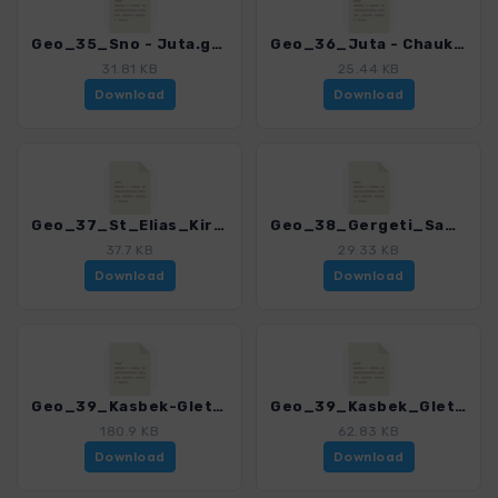
Geo_35_Sno - Juta.gpx
Geo_36_Juta - Chaukhi_Tal.gpx
31.81 KB
25.44 KB
Download
Download
Geo_37_St_Elias_Kirche.gpx
Geo_38_Gergeti_Sambesa_Kirche.gpx
37.7 KB
29.33 KB
Download
Download
Geo_39_Kasbek-Gletscher_VAR.gpx
Geo_39_Kasbek_Gletscher.gpx
180.9 KB
62.83 KB
Download
Download