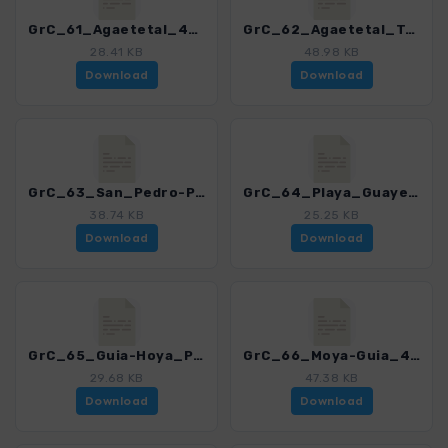
GrC_61_Agaetetal_4459_12.gpx
GrC_62_Agaetetal_Tamadaba_4459_12.gpx
28.41 KB
48.98 KB
Download
Download
GrC_63_San_Pedro-Puerto_de_las_Nieves_4459_12.gpx
GrC_64_Playa_Guayedra_4459_12.gpx
38.74 KB
25.25 KB
Download
Download
GrC_65_Guia-Hoya_Pineda_4459_12.gpx
GrC_66_Moya-Guia_4459_12.gpx
29.68 KB
47.38 KB
Download
Download