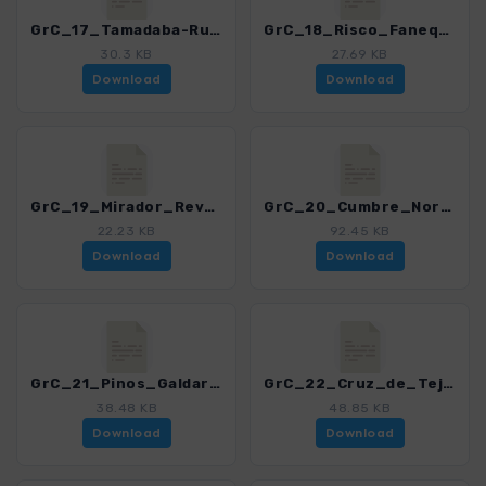
GrC_17_Tamadaba-Runde_4459_12.gpx
GrC_18_Risco_Faneque_4459_12.gpx
30.3 KB
27.69 KB
Download
Download
GrC_19_Mirador_Reventon_4459_12.gpx
GrC_20_Cumbre_Nord_4459_12.gpx
22.23 KB
92.45 KB
Download
Download
GrC_21_Pinos_Galdar_4459_12.gpx
GrC_22_Cruz_de_Tejeda_-Valleseco_4459_12.gpx
38.48 KB
48.85 KB
Download
Download