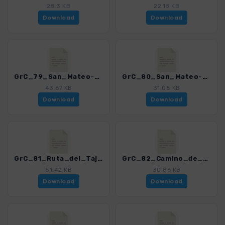
28.3 KB
22.18 KB
Download
Download
GrC_79_San_Mateo-Santa_Brigida_4459_12.gpx
GrC_80_San_Mateo-El_Helechal-Valsequillo_4459_12.gpx
43.67 KB
31.05 KB
Download
Download
GrC_81_Ruta_del_Tajinaste_4459_12.gpx
GrC_82_Camino_de_Santiago_I_Maspalomas-Arteara_4459_12.gpx
51.42 KB
30.86 KB
Download
Download