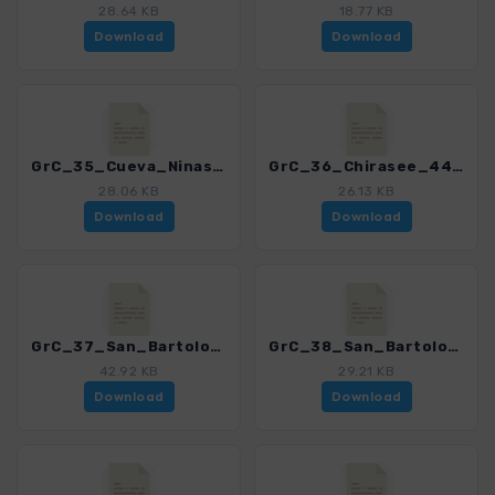
28.64 KB
18.77 KB
Download
Download
GrC_35_Cueva_Ninas_4459_12.gpx
GrC_36_Chirasee_4459_12.gpx
28.06 KB
26.13 KB
Download
Download
GrC_37_San_Bartolome_4459_12.gpx
GrC_38_San_Bartolome-Fataga_4459_12.gpx
42.92 KB
29.21 KB
Download
Download