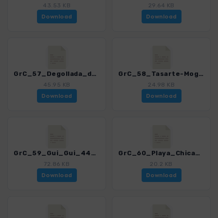
43.53 KB
29.64 KB
Download
Download
GrC_57_Degollada_de_Tasarte-Los_Azulejos_4459_12.gpx
GrC_58_Tasarte-Mogan_4459_12.gpx
45.95 KB
24.98 KB
Download
Download
GrC_59_Gui_Gui_4459_12.gpx
GrC_60_Playa_Chica_4459_12.gpx
72.86 KB
20.2 KB
Download
Download