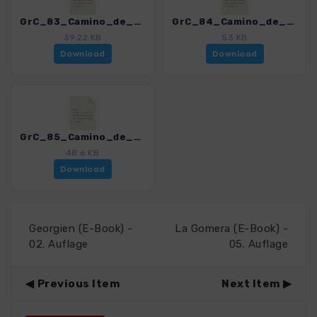
GrC_83_Camino_de_Santiago_II_Arteara-San_Bartolome_4459_12.gpx
GrC_84_Camino_de_Santiago_III_San_Bartolome-Cruz_de_Tejeda_4459_12.gpx
39.22 KB
53 KB
Download
Download
GrC_85_Camino_de_Santiago_IV_Cruz_de_Tejeda-Galdar_4459_12.gpx
48.6 KB
Download
Georgien (E-Book) -
La Gomera (E-Book) -
02. Auflage
05. Auflage
Previous Item
Next Item