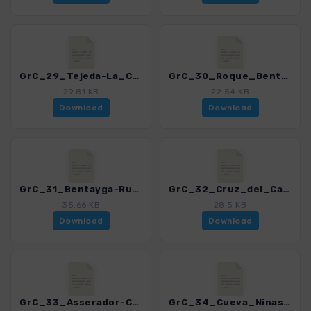
GrC_29_Tejeda-La_Culata_4459_12.gpx
GrC_30_Roque_Bentayga_4459_12.gpx
29.81 KB
22.54 KB
Download
Download
GrC_31_Bentayga-Runde_4459_12.gpx
GrC_32_Cruz_del_Carpio-Tejeda_4459_12.gpx
35.66 KB
28.5 KB
Download
Download
GrC_33_Asserador-Cruz_Huesita_4459_12.gpx
GrC_34_Cueva_Ninas-Cruz_Huesita_4459_12.gpx