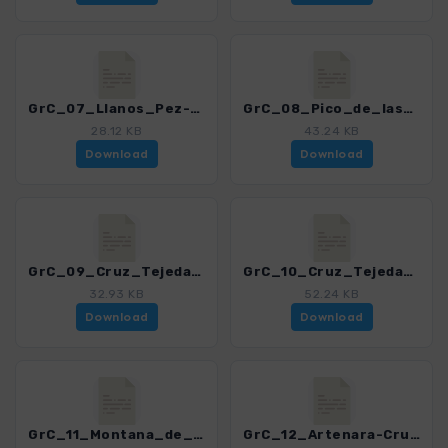
GrC_07_Llanos_Pez-Pico_Nieves_4459_12.gpx
GrC_08_Pico_de_las_Nieves-San_Mateo_4459_12.gpx
28.12 KB
43.24 KB
Download
Download
GrC_09_Cruz_Tejeda-Cuevas_Caballero_4459_12.gpx
GrC_10_Cruz_Tejeda-Artenara_4459_12.gpx
32.93 KB
52.24 KB
Download
Download
GrC_11_Montana_de_Artenara_4459_12.gpx
GrC_12_Artenara-Cruz_Acusa_4459_12.gpx