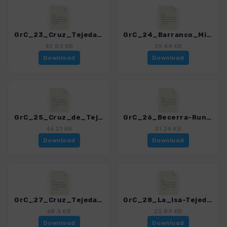
GrC_23_Cruz_Tejeda-Teror_4459_12.gpx
GrC_24_Barranco_Mina_4459_12.gpx
42.83 KB
39.44 KB
Download
Download
GrC_25_Cruz_de_Tejeda-San_Mateo_4459_12.gpx
GrC_26_Becerra-Runde_4459_12.gpx
46.21 KB
31.24 KB
Download
Download
GrC_27_Cruz_Tejeda-Runde_4459_12.gpx
GrC_28_La_Isa-Tejeda_4459_12.gpx
68.3 KB
23.89 KB
Download
Download