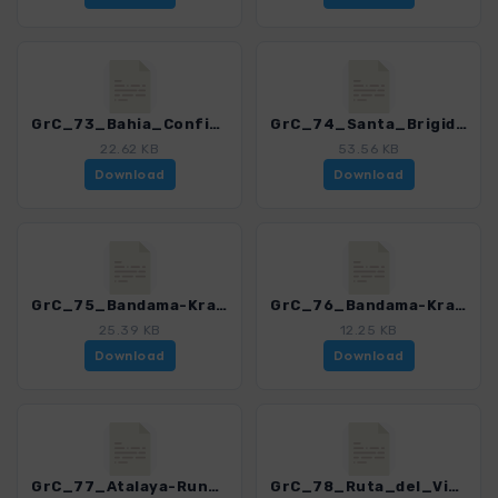
GrC_73_Bahia_Confital_4459_12.gpx
GrC_74_Santa_Brigida-Jardin_Canario-Las_Palmas_4459_12.gpx
22.62 KB
53.56 KB
Download
Download
GrC_75_Bandama-Krater_4459_12.gpx
GrC_76_Bandama-Kraterrand_4459_12.gpx
25.39 KB
12.25 KB
Download
Download
GrC_77_Atalaya-Runde_4459_12.gpx
GrC_78_Ruta_del_Vino_4459_12.gpx