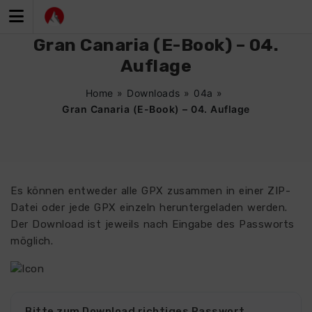
Zum
Inhalt
springen
Gran Canaria (E-Book) – 04.
Auflage
Home
»
Downloads
»
04a
»
Gran Canaria (E-Book) – 04. Auflage
Es können entweder alle GPX zusammen in einer ZIP-
Datei oder jede GPX einzeln heruntergeladen werden.
Der Download ist jeweils nach Eingabe des Passworts
möglich.
0419
Bitte zum Download richtiges Passwort