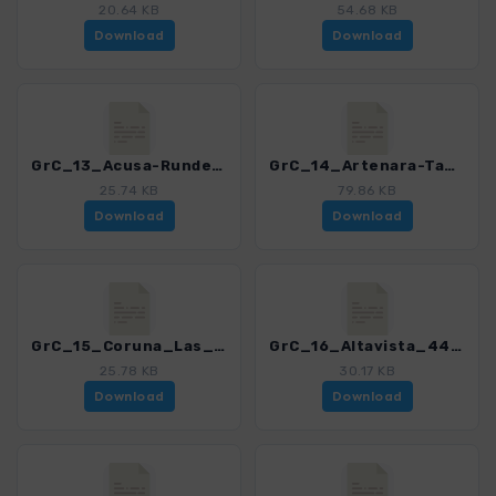
20.64 KB
54.68 KB
Download
Download
GrC_13_Acusa-Runde_4459_12.gpx
GrC_14_Artenara-Tamadaba_4459_12.gpx
25.74 KB
79.86 KB
Download
Download
GrC_15_Coruna_Las_Hoyas_4459_12.gpx
GrC_16_Altavista_4459_12.gpx
25.78 KB
30.17 KB
Download
Download