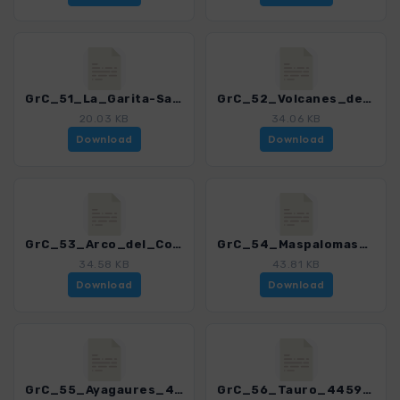
GrC_51_La_Garita-Salinetas_4459_12.gpx
GrC_52_Volcanes_de_Rosiana_4459_12.gpx
20.03 KB
34.06 KB
Download
Download
GrC_53_Arco_del_Coronadero_4459_12.gpx
GrC_54_Maspalomas_4459_12.gpx
34.58 KB
43.81 KB
Download
Download
GrC_55_Ayagaures_4459_12.gpx
GrC_56_Tauro_4459_12.gpx