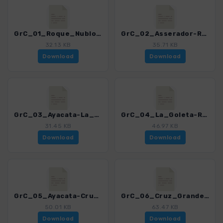
GrC_01_Roque_Nublo_4459_12.gpx
GrC_02_Asserador-Roque_Nublo_4459_12.gpx
32.13 KB
35.71 KB
Download
Download
GrC_03_Ayacata-La_Goleta_4459_12.gpx
GrC_04_La_Goleta-Runde_4459_12.gpx
31.45 KB
46.97 KB
Download
Download
GrC_05_Ayacata-Cruz_Grande_4459_12.gpx
GrC_06_Cruz_Grande-Pico_Nieves_4459_12.gpx
50.01 KB
63.47 KB
Download
Download