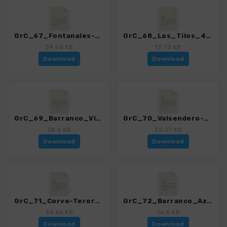
GrC_67_Fontanales-Moya_4459_12.gpx
GrC_68_Los_Tilos_4459_12.gpx
39.55 KB
13.73 KB
Download
Download
GrC_69_Barranco_Virgen_4459_12.gpx
GrC_70_Valsendero-Runde_4459_12.gpx
38.6 KB
35.07 KB
Download
Download
GrC_71_Corvo-Teror_4459_12.gpx
GrC_72_Barranco_Azuaje_4459_12.gpx
35.96 KB
36.5 KB
Download
Download