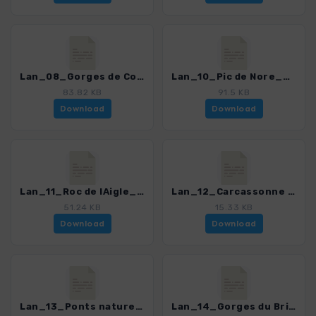
Lan_08_Gorges de Colombieres - Vire de Roque Rouge_4306_3.gpx
Lan_10_Pic de Nore_4306_3.gpx
83.82 KB
91.5 KB
Download
Download
Lan_11_Roc de lAigle_4306_3.gpx
Lan_12_Carcassonne La Cite_4306_3.gpx
51.24 KB
15.33 KB
Download
Download
Lan_13_Ponts naturels - Gorges de la Cesse_4306_3.gpx
Lan_14_Gorges du Briant - Pont de Daniel_4306_3.gpx