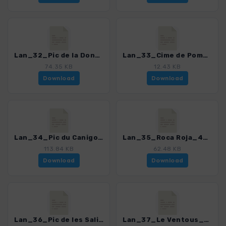
Lan_32_Pic de la Dona_4306_3.gpx
Lan_33_Cime de Pomarole_4306_3.gpx
74.35 KB
12.43 KB
Download
Download
Lan_34_Pic du Canigou_4306_3.gpx
Lan_35_Roca Roja_4306_3.gpx
113.84 KB
62.48 KB
Download
Download
Lan_36_Pic de les Salines_4306_3.gpx
Lan_37_Le Ventous_4306_3.gpx