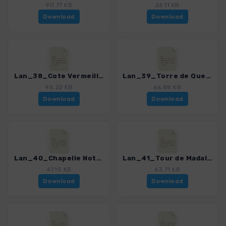
90.77 KB
26.11 KB
Download
Download
Lan_38_Cote Vermeille von Cerbere nach Argeles Plage_4306_3.gpx
Lan_39_Torre de Querroig_4306_3.gpx
95.22 KB
66.88 KB
Download
Download
Lan_40_Chapelle Notre-Dame de la Salette_4306_3.gpx
Lan_41_Tour de Madaloc_4306_3.gpx
47.15 KB
63.71 KB
Download
Download