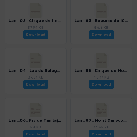
Lan_02_Cirque de lInfernet_4306_3.gpx
Lan_03_Beaume de lOlivier_4306_3.gpx
57.94 KB
56.6 KB
Download
Download
Lan_04_Lac du Salagou_4306_3.gpx
Lan_05_Cirque de Moureze - Montagne de Liausson_4306_3.gpx
37.51 KB
43.17 KB
Download
Download
Lan_06_Pic de Tantajo_4306_3.gpx
Lan_07_Mont Caroux_4306_3.gpx
54 KB
41.65 KB
Download
Download