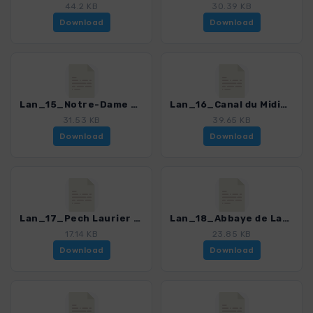
44.2 KB
30.39 KB
Download
Download
Lan_15_Notre-Dame de Nazareth_4306_3.gpx
Lan_16_Canal du Midi_4306_3.gpx
31.53 KB
39.65 KB
Download
Download
Lan_17_Pech Laurier - Canal du Midi_4306_3.gpx
Lan_18_Abbaye de Lagrasse_4306_3.gpx
17.14 KB
23.85 KB
Download
Download