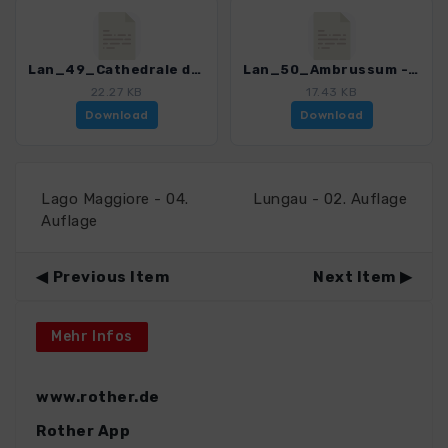
Lan_49_Cathedrale de Maguelone_4306_3.gpx
Lan_50_Ambrussum - Via Domitia_4306_3.gpx
22.27 KB
17.43 KB
Download
Download
Lago Maggiore - 04.
Lungau - 02. Auflage
Auflage
Previous Item
Next Item
Mehr Infos
www.rother.de
Rother App