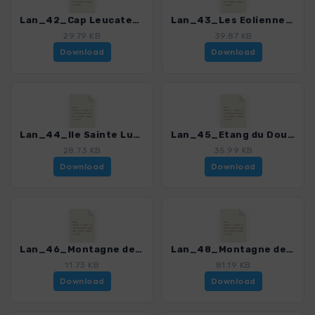
Lan_42_Cap Leucate_4306_3.gpx
Lan_43_Les Eoliennes de Garrigue Haute_4306_3.gpx
29.79 KB
39.87 KB
Download
Download
Lan_44_Ile Sainte Lucie_4306_3.gpx
Lan_45_Etang du Doul_4306_3.gpx
28.73 KB
35.99 KB
Download
Download
Lan_46_Montagne de la Clape_4306_3.gpx
Lan_48_Montagne de la Gardiole_4306_3.gpx
11.73 KB
81.19 KB
Download
Download