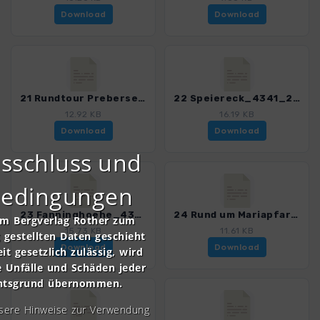
Download
Download
21 Rundtour Prebersee_4341_2.gpx
22 Speiereck_4341_2.gpx
12.92 KB
16.19 KB
Download
Download
sschluss und
bedingungen
23 Fanninghoehe_4341_2.gpx
24 Rund um Mariapfarr_4341_2.gpx
om Bergverlag Rother zum
15.73 KB
11.61 KB
gestellten Daten geschieht
Download
Download
it gesetzlich zulässig, wird
e Unfälle und Schäden jeder
chtsgrund übernommen.
nsere Hinweise zur Verwendung