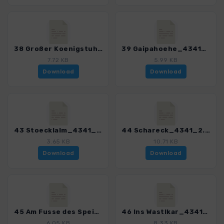
38 Großer Koenigstuhl_4341_2.gpx
39 Gaipahoehe_4341_2.gpx
7.72 KB
5.99 KB
Download
Download
43 Stoecklalm_4341_2.gpx
44 Schareck_4341_2.gpx
3.65 KB
10.71 KB
Download
Download
45 Am Fusse des Speiereck_4341_2.gpx
46 Ins Wastlkar_4341_2.gpx
6.05 KB
8.33 KB