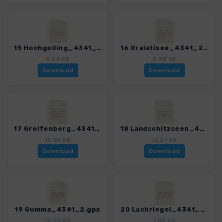
15 Hochgolling_4341_2.gpx
16 Gralatisee_4341_2.gpx
4.54 KB
3.38 KB
Download
Download
17 Greifenberg_4341_2.gpx
18 Landschitzseen_4341_2.gpx
15.82 KB
12.27 KB
Download
Download
19 Gumma_4341_2.gpx
20 Lachriegel_4341_2.gpx
10.26 KB
7.85 KB