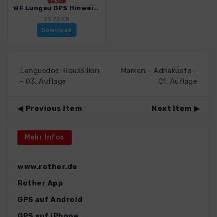
WF Lungau GPS Hinweise_4341_2.pdf
33.78 KB
Download
Languedoc-Roussillon
Marken - Adriaküste -
- 03. Auflage
01. Auflage
Previous Item
Next Item
Mehr Infos
www.rother.de
Rother App
GPS auf Android
GPS auf iPhone