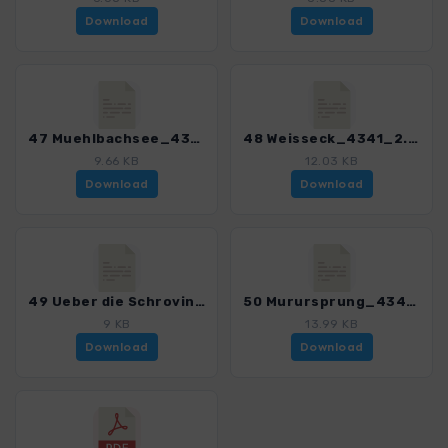
Download
Download
47 Muehlbachsee_4341_2.gpx
48 Weisseck_4341_2.gpx
9.66 KB
12.03 KB
Download
Download
49 Ueber die Schrovinscharte_4341_2.gpx
50 Murursprung_4341_2.gpx
9 KB
13.99 KB
Download
Download