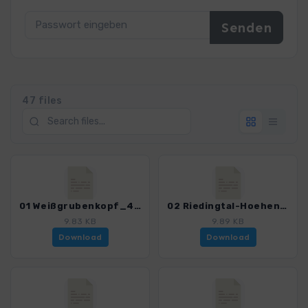
47 files
01 Weißgrubenkopf_4341_2.gpx
02 Riedingtal-Hoehenweg_4341_2.gpx
9.83 KB
9.89 KB
Download
Download