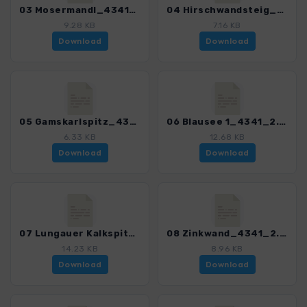
03 Mosermandl_4341_2.gpx
04 Hirschwandsteig_4341_2.gpx
9.28 KB
7.16 KB
Download
Download
05 Gamskarlspitz_4341_2.gpx
06 Blausee 1_4341_2.gpx
6.33 KB
12.68 KB
Download
Download
07 Lungauer Kalkspitze_4341_2.gpx
08 Zinkwand_4341_2.gpx
14.23 KB
8.96 KB
Download
Download