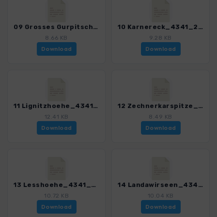
09 Grosses Gurpitschek_4341_2.gpx
10 Karnereck_4341_2.gpx
8.66 KB
9.28 KB
Download
Download
11 Lignitzhoehe_4341_2.gpx
12 Zechnerkarspitze_4341_2.gpx
12.41 KB
8.49 KB
Download
Download
13 Lesshoehe_4341_2.gpx
14 Landawirseen_4341_2.gpx
10.72 KB
10.04 KB
Download
Download