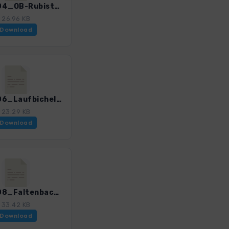
LWOb_04_OB-Rubisteg-Jauchen_3196_2.gpx
26.96 KB
Download
LWOb_06_Laufbichelsee_3196_2.gpx
23.29 KB
Download
LWOb_08_Faltenbachtobel_3196_2.gpx
33.42 KB
Download