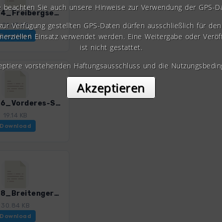
e beachten Sie auch unsere Hinweise zur Verwendung der GPS-D
LWOb_14_Freibergsee-Runde_3196_2.gpx
 zur Verfügung gestellten GPS-Daten dürfen ausschließlich für den 
21.43 KB
erziellen Einsatz verwendet werden. Eine Weitergabe oder Veröf
Download
ist nicht gestattet.
zeptiere vorstehenden Haftungsausschluss und die Nutzungsbedin
Akzeptieren
LWOb_16_Vorderes-Stillachtal_3196_2.gpx
19.14 KB
Download
LWOb_18_Breitengernalpe_3196_2.gpx
30.84 KB
Download