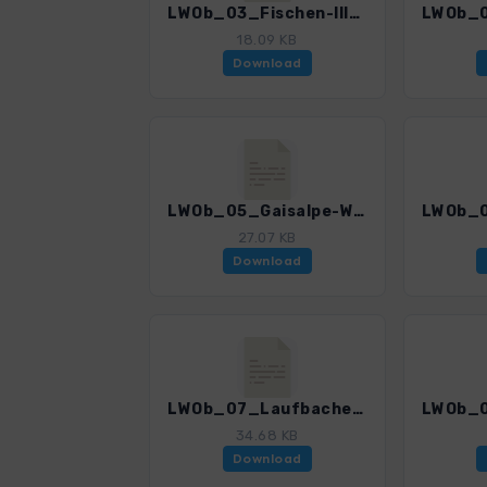
LWOb_03_Fischen-Iller-Kapelle_3196_2.gpx
18.09 KB
Download
LWOb_05_Gaisalpe-Wallrafweg_3196_2.gpx
27.07 KB
Download
LWOb_07_Laufbachereck_3196_2.gpx
34.68 KB
Download