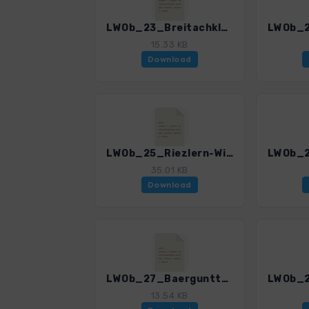
LWOb_23_Breitachklamm_3196_2.gpx
15.33 KB
Download
LWOb_25_Riezlern-Wildental_3196_2.gpx
35.01 KB
Download
LWOb_27_Baergunttal_3196_2.gpx
13.54 KB