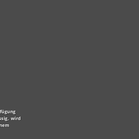
rfügung
ssig, wird
inem