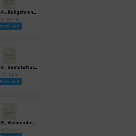
LWOb_24_Kuhgehrenspitze-Kanzelwand_3196_2.gpx
24.89 KB
Download
LWOb_26_Gemsteltal_3196_2.gpx
10.12 KB
Download
LWOb_28_Walmendingerhorn-Baad_3196_2.gpx
40.23 KB