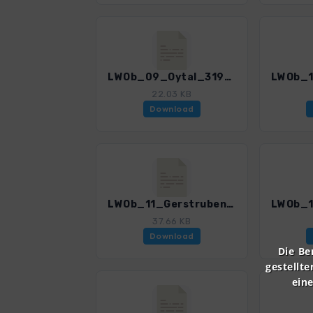
LWOb_09_Oytal_3196_2.gpx
22.03 KB
Download
LWOb_11_Gerstruben-Dietersbach_3196_2.gpx
37.66 KB
Download
Die Be
gestellte
ein