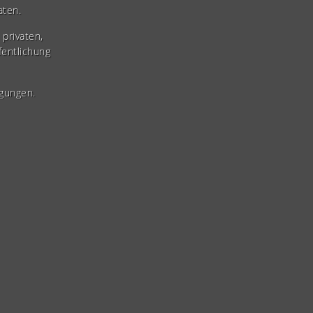
aten.
privaten,
fentlichung
gungen.