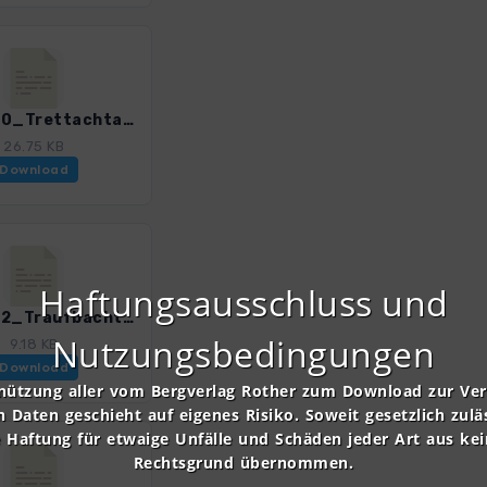
LWOb_10_Trettachtal-Spielmannsau_3196_2.gpx
26.75 KB
Download
Haftungsausschluss und
LWOb_12_Traufbachtal_3196_2.gpx
Nutzungsbedingungen
9.18 KB
Download
nützung aller vom Bergverlag Rother zum Download zur Ve
n Daten geschieht auf eigenes Risiko. Soweit gesetzlich zulä
e Haftung für etwaige Unfälle und Schäden jeder Art aus ke
Rechtsgrund übernommen.