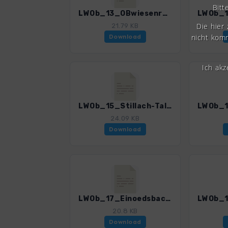
Bitt
LWOb_13_OBwiesenrunde_3196_2.gpx
Die hier
21.79 KB
nicht komm
Download
Ich ak
LWOb_15_Stillach-Talwanderung_3196_2.gpx
24.09 KB
Download
LWOb_17_Einoedsbach_3196_2.gpx
20.8 KB
Download