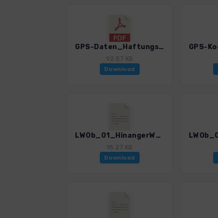
GPS-Daten_Haftungsausschluss-Nutzungsbedingungen_WB_Leichte Wanderungen Oberstdorf_3196_2.pdf
92.57 KB
Download
LWOb_01_HinangerWf-Sonnenklause_3196_2.gpx
18.27 KB
Download