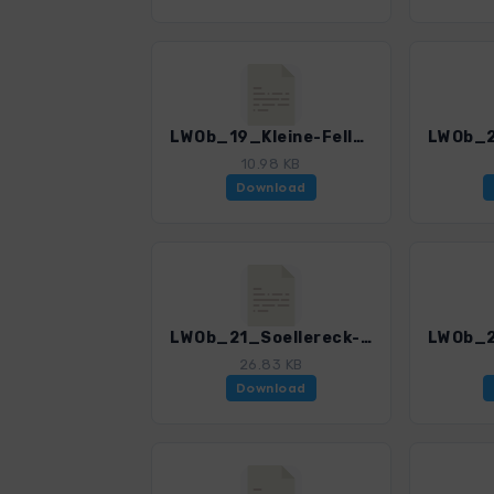
LWOb_19_Kleine-FellhornrundeN_3196_2.gpx
10.98 KB
Download
LWOb_21_Soellereck-Hochleite_3196_2.gpx
26.83 KB
Download