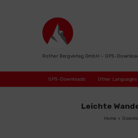
Zum
Inhalt
springen
Rother Bergverlag GmbH – GPS-Downloa
GPS-Downloads
Other Languages
Leichte Wande
Home
»
Downlo