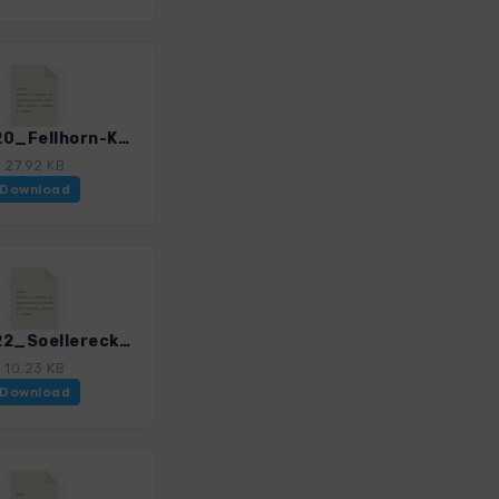
LWOb_20_Fellhorn-Kanzelwand_3196_2.gpx
27.92 KB
Download
LWOb_22_Soellereck-Riezlern_3196_2.gpx
10.23 KB
Download