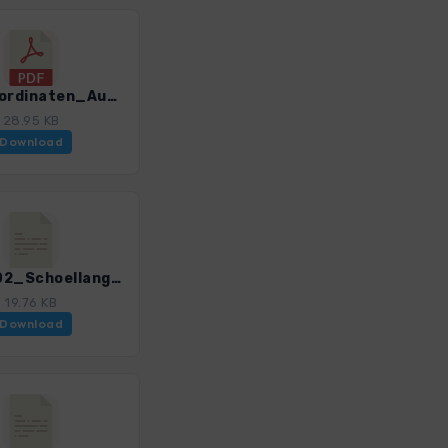
GPS-Koordinaten_Ausgangspunkte_WB_Leichte Wanderungen Oberstdorf_3196_2.pdf
28.95 KB
Download
LWOb_02_Schoellang-Wiesenweg_3196_2.gpx
19.76 KB
Download