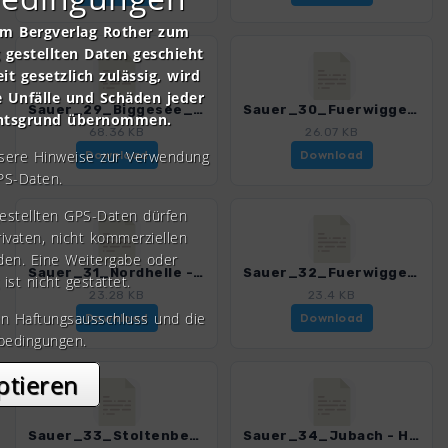
om Bergverlag Rother zum
gestellten Daten geschieht
it gesetzlich zulässig, wird
e Unfälle und Schäden jeder
Sauer_29_Biggesee_4038_7.gpx
Sauer_30_Fuerwigge - Nordhelle_4038_7.gpx
chtsgrund übernommen.
68.36 KB
26.07 KB
nsere Hinweise zur Verwendung
Download
Download
PS-Daten.
gestellten GPS-Daten dürfen
rivaten, nicht kommerziellen
den. Eine Weitergabe oder
Sauer_31_Nordhelle - Rehberg_4038_7.gpx
Sauer_32_Fuerwigge - Nocken_4038_7.gpx
 ist nicht gestattet.
23.28 KB
23.4 KB
en Haftungsausschluss und die
Download
Download
bedingungen.
ptieren
Sauer_33_Stoltenberg - Grundlose_4038_7.gpx
Sauer_34_Jubach - Homert_4038_7.gpx