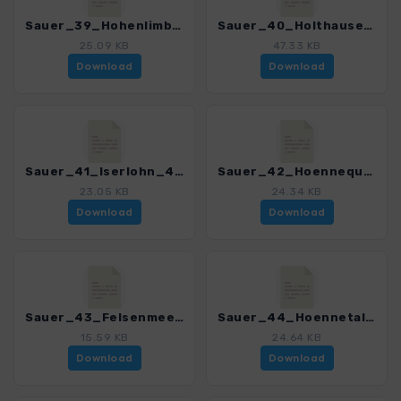
Sauer_39_Hohenlimburg - Altena_4038_7.gpx
Sauer_40_Holthausen - Huenenpforte_4038_7.gpx
25.09 KB
47.33 KB
Download
Download
Sauer_41_Iserlohn_4038_7.gpx
Sauer_42_Hoennequelle - Kohlberg_4038_7.gpx
23.05 KB
24.34 KB
Download
Download
Sauer_43_Felsenmeer_4038_7.gpx
Sauer_44_Hoennetal_4038_7.gpx
15.59 KB
24.64 KB
Download
Download