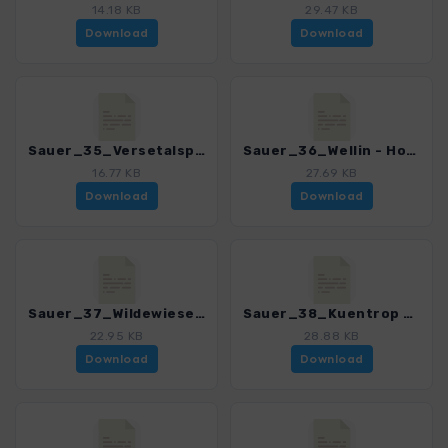
14.18 KB
29.47 KB
Download
Download
Sauer_35_Versetalsperre - Gasmert_4038_7.gpx
Sauer_36_Wellin - Hohe Molmert_4038_7.gpx
16.77 KB
27.69 KB
Download
Download
Sauer_37_Wildewiese - Schombergturm_4038_7.gpx
Sauer_38_Kuentrop - Reckenberg_4038_7.gpx
22.95 KB
28.88 KB
Download
Download