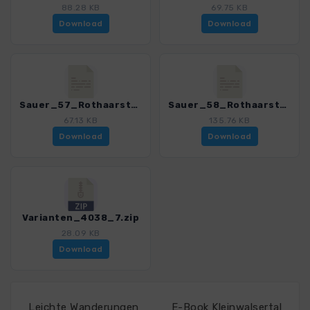
88.28 KB
69.75 KB
Download
Download
Sauer_57_Rothaarsteig Etappe 7_4038_7.gpx
Sauer_58_Rothaarsteig Westerwaldvariante_4038_7.gpx
67.13 KB
135.76 KB
Download
Download
Varianten_4038_7.zip
28.09 KB
Download
Leichte Wanderungen
E-Book Kleinwalsertal