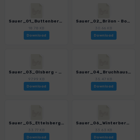
Sauer_01_Buttenberg - Helminghausen_4038_7.gpx
Sauer_02_Brilon - Borberg_4038_7.gpx
18.78 KB
30.66 KB
Download
Download
Sauer_03_Olsberg - Bruchhausen_4038_7.gpx
Sauer_04_Bruchhausen - Langenberg_4038_7.gpx
97.99 KB
35.47 KB
Download
Download
Sauer_05_Ettelsberg - Diemelquelle_4038_7.gpx
Sauer_06_Winterberg - Olsberg_4038_7.gpx
33.77 KB
33.63 KB
Download
Download