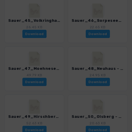
Sauer_45_Volkringhausen - Balver Wald_4038_7.gpx
Sauer_46_Sorpesee_4038_7.gpx
26.45 KB
22.65 KB
Download
Download
Sauer_47_Moehnesee_4038_7.gpx
Sauer_48_Neuhaus - Eisenberg_4038_7.gpx
49.79 KB
24.95 KB
Download
Download
Sauer_49_Hirschberg - Bilsteinhoehle_4038_7.gpx
Sauer_50_Olsberg - Meschede_4038_7.gpx
52.63 KB
20.63 KB
Download
Download