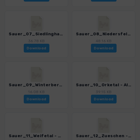
Sauer_07_Siedlinghausen - Hunau_4038_7.gpx
Sauer_08_Niedersfeld - Kuestelberg_4038_7.gpx
36.78 KB
48.16 KB
Download
Download
Sauer_09_Winterberg - Ruhrquelle_4038_7.gpx
Sauer_10_Orketal - Alte Grimme_4038_7.gpx
16.08 KB
39.15 KB
Download
Download
Sauer_11_Weifetal - Heidkopf_4038_7.gpx
Sauer_12_Zueschen - Ziegenhelle_4038_7.gpx