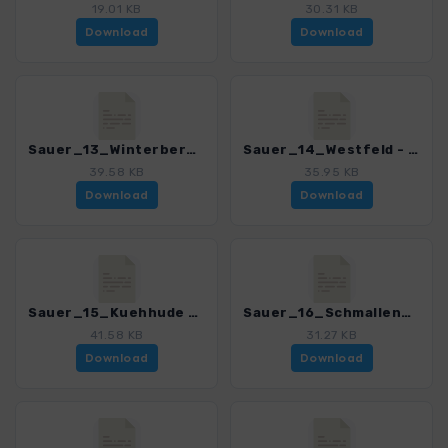
19.01 KB
30.31 KB
Download
Download
Sauer_13_Winterberg - Kahler Asten_4038_7.gpx
Sauer_14_Westfeld - Kahler Asten_4038_7.gpx
39.58 KB
35.95 KB
Download
Download
Sauer_15_Kuehhude - Latrop - Schanze_4038_7.gpx
Sauer_16_Schmallenberg - Schanze_4038_7.gpx
41.58 KB
31.27 KB
Download
Download