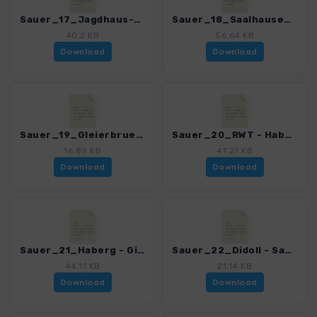
Sauer_17_Jagdhaus-Haerdler-Heidkopf_4038_7.gpx
Sauer_18_Saalhausen - Alpenhaus_4038_7.gpx
40.2 KB
56.64 KB
Download
Download
Sauer_19_Gleierbrueck - Rinsleyfelsen_4038_7.gpx
Sauer_20_RWT - Haberg_4038_7.gpx
16.89 KB
41.27 KB
Download
Download
Sauer_21_Haberg - Ginsburg_4038_7.gpx
Sauer_22_Didoll - Sackpfeife_4038_7.gpx
44.11 KB
21.14 KB
Download
Download