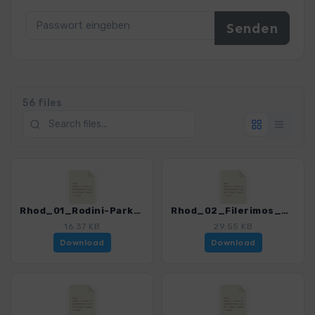
56 files
Rhod_01_Rodini-Park_4485_2.gpx
Rhod_02_Filerimos_4485_2.gpx
16.37 KB
29.55 KB
Download
Download