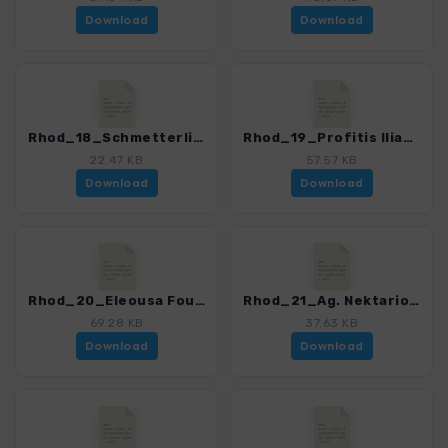
Download
Download
Rhod_18_Schmetterlingstal Salakos_4485_2.gpx
Rhod_19_Profitis Ilias_4485_2.gpx
22.47 KB
57.57 KB
Download
Download
Rhod_20_Eleousa Fountoukli_4485_2.gpx
Rhod_21_Ag. Nektarios_4485_2.gpx
69.28 KB
37.63 KB
Download
Download