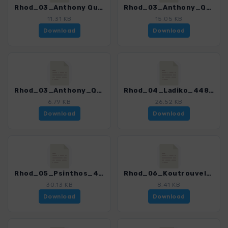
Rhod_03_Anthony Quinn_A_4485_2.gpx
Rhod_03_Anthony_Quinn_B_4485_2.gpx
11.31 KB
15.05 KB
Download
Download
Rhod_03_Anthony_Quinn_C_4485_2.gpx
Rhod_04_Ladiko_4485_2.gpx
6.79 KB
26.52 KB
Download
Download
Rhod_05_Psinthos_4485_2.gpx
Rhod_06_Koutrouvelos_4485_2.gpx
30.13 KB
8.41 KB
Download
Download