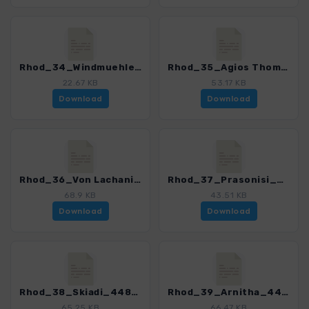
Rhod_34_Windmuehlen bei Vati_4485_2.gpx
Rhod_35_Agios Thomas Hochebene_4485_2.gpx
22.67 KB
53.17 KB
Download
Download
Rhod_36_Von Lachania nach Plimiri_4485_2.gpx
Rhod_37_Prasonisi_4485_2.gpx
68.9 KB
43.51 KB
Download
Download
Rhod_38_Skiadi_4485_2.gpx
Rhod_39_Arnitha_4485_2.gpx
65.25 KB
66.47 KB