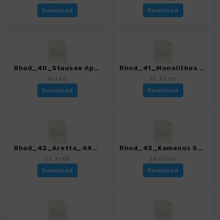
Download
Download
Rhod_40_Stausee Apolakkia_4485_2.gpx
Rhod_41_Monolithos Fourni_4485_2.gpx
61.1 KB
75.33 KB
Download
Download
Rhod_42_Aretta_4485_2.gpx
Rhod_43_Kamenos Spilios_4485_2.gpx
55.71 KB
38.03 KB
Download
Download