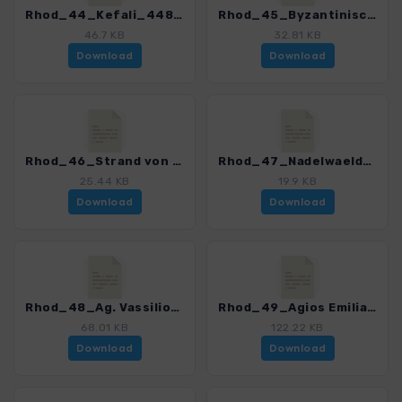
Rhod_44_Kefali_4485_2.gpx
Rhod_45_Byzantinische Weinpressen_4485_2.gpx
46.7 KB
32.81 KB
Download
Download
Rhod_46_Strand von Nanou_4485_2.gpx
Rhod_47_Nadelwaelder Inselmitte_4485_2.gpx
25.44 KB
19.9 KB
Download
Download
Rhod_48_Ag. Vassilios_4485_2.gpx
Rhod_49_Agios Emilianos_4485_2.gpx
68.01 KB
122.22 KB
Download
Download