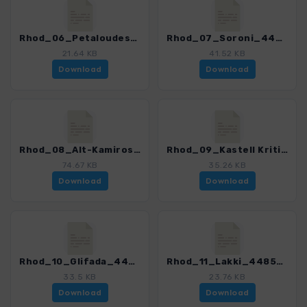
Rhod_06_Petaloudes_4485_2.gpx
Rhod_07_Soroni_4485_2.gpx
21.64 KB
41.52 KB
Download
Download
Rhod_08_Alt-Kamiros_4485_2.gpx
Rhod_09_Kastell Kritinia_4485_2.gpx
74.67 KB
35.26 KB
Download
Download
Rhod_10_Glifada_4485_2.gpx
Rhod_11_Lakki_4485_2.gpx
33.5 KB
23.76 KB
Download
Download