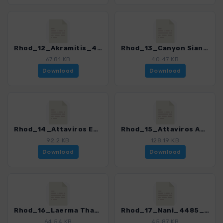
Rhod_12_Akramitis_4485_2.gpx
Rhod_13_Canyon Siana_4485_2.gpx
67.81 KB
40.47 KB
Download
Download
Rhod_14_Attaviros Embonas_4485_2.gpx
Rhod_15_Attaviros Agios Isidoros_4485_2.gpx
92.2 KB
128.19 KB
Download
Download
Rhod_16_Laerma Thari_4485_2.gpx
Rhod_17_Nani_4485_2.gpx
64.54 KB
45.87 KB