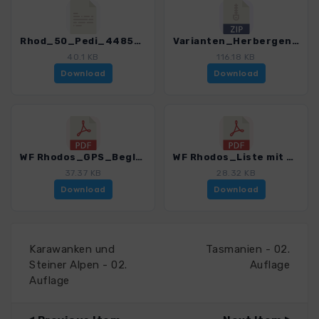
Rhod_50_Pedi_4485_2.gpx
Varianten_Herbergen.zip
40.1 KB
116.18 KB
Download
Download
WF Rhodos_GPS_Begleitschreiben_Download_4485_2.pdf
WF Rhodos_Liste mit Ausgangspunkten für Download_4485_2.pdf
37.37 KB
28.32 KB
Download
Download
Karawanken und
Tasmanien - 02.
Steiner Alpen - 02.
Auflage
Auflage