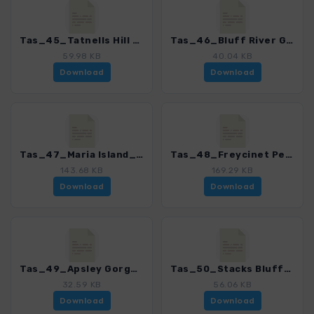
Tas_45_Tatnells Hill - Clemes Peak_4368_2.gpx
Tas_46_Bluff River Gorge_4368_2.gpx
59.98 KB
40.04 KB
Download
Download
Tas_47_Maria Island_4368_2.gpx
Tas_48_Freycinet Peninsula_4368_2.gpx
143.68 KB
169.29 KB
Download
Download
Tas_49_Apsley Gorge_4368_2.gpx
Tas_50_Stacks Bluff_4368_2.gpx
32.59 KB
56.06 KB
Download
Download