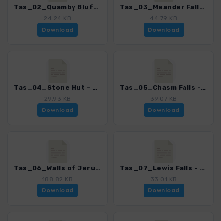
Tas_02_Quamby Bluff_4368_2.gpx
Tas_03_Meander Falls_4368_2.gpx
24.24 KB
44.79 KB
Download
Download
Tas_04_Stone Hut - Bastion Cascades_4368_2.gpx
Tas_05_Chasm Falls - Mother Cummings Peak_4368_2.gpx
29.93 KB
39.07 KB
Download
Download
Tas_06_Walls of Jerusalem_4368_2.gpx
Tas_07_Lewis Falls - Oxley Falls_4368_2.gpx
188.82 KB
33.01 KB
Download
Download