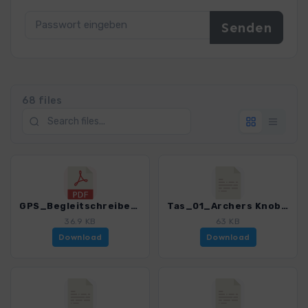
68 files
GPS_Begleitschreiben_Download_4368_2.pdf
Tas_01_Archers Knob - Copper Cove_4368_2.gpx
36.9 KB
63 KB
Download
Download