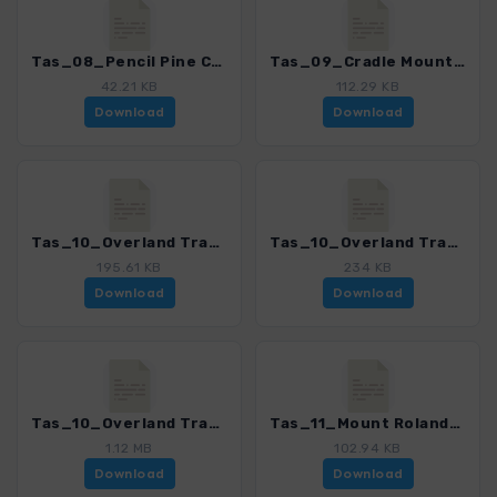
Tas_08_Pencil Pine Creek - Dove Canyon_4368_2.gpx
Tas_09_Cradle Mountain_4368_2.gpx
42.21 KB
112.29 KB
Download
Download
Tas_10_Overland Track - Teil 1_4368_2.gpx
Tas_10_Overland Track - Teil 2_4368_2.gpx
195.61 KB
234 KB
Download
Download
Tas_10_Overland Track - komplett_4368_2.gpx
Tas_11_Mount Roland_4368_2.gpx
1.12 MB
102.94 KB
Download
Download