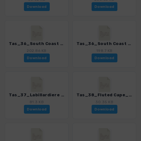
Download
Download
Tas_36_South Coast Track - Teil 1_4368_2.gpx
Tas_36_South Coast Track - Teil 2_4368_2.gpx
202.86 KB
198.7 KB
Download
Download
Tas_37_Labillardiere Peninsula_4368_2.gpx
Tas_38_Fluted Cape_4368_2.gpx
81.3 KB
30.35 KB
Download
Download