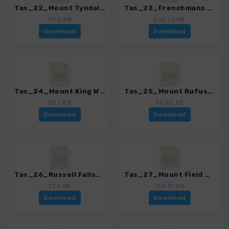
Tas_22_Mount Tyndall - Lake Tyndall_4368_2.gpx
Tas_23_Frenchmans Cap_4368_2.gpx
59.5 KB
232.76 KB
Download
Download
Tas_24_Mount King William I_4368_2.gpx
Tas_25_Mount Rufus_4368_2.gpx
52.7 KB
95.65 KB
Download
Download
Tas_26_Russell Falls_4368_2.gpx
Tas_27_Mount Field West_4368_2.gpx
27.3 KB
136.37 KB
Download
Download