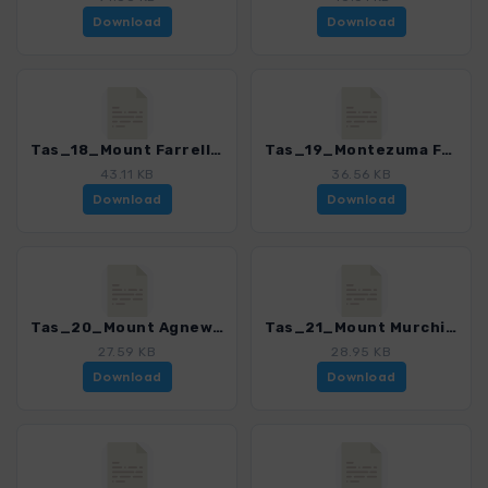
Download
Download
Tas_18_Mount Farrell - Lake Herbert_4368_2.gpx
Tas_19_Montezuma Falls_4368_2.gpx
43.11 KB
36.56 KB
Download
Download
Tas_20_Mount Agnew_4368_2.gpx
Tas_21_Mount Murchison_4368_2.gpx
27.59 KB
28.95 KB
Download
Download