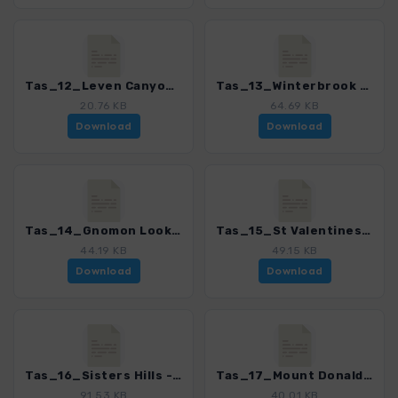
Tas_12_Leven Canyon_4368_2.gpx
Tas_13_Winterbrook Falls - Black Bluff_4368_2.gpx
20.76 KB
64.69 KB
Download
Download
Tas_14_Gnomon Lookout - Mount Duncan_4368_2.gpx
Tas_15_St Valentines Peak_4368_2.gpx
44.19 KB
49.15 KB
Download
Download
Tas_16_Sisters Hills - Anniversary Bay_4368_2.gpx
Tas_17_Mount Donaldson_4368_2.gpx
91.53 KB
40.01 KB