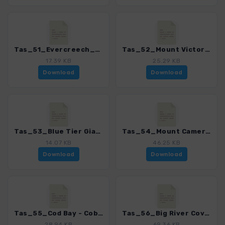
Tas_51_Evercreech_4368_2.gpx
Tas_52_Mount Victoria_4368_2.gpx
17.39 KB
25.29 KB
Download
Download
Tas_53_Blue Tier Giant_4368_2.gpx
Tas_54_Mount Cameron_4368_2.gpx
14.07 KB
46.25 KB
Download
Download
Tas_55_Cod Bay - Cobler Rocks - Boulder Point_4368_2.gpx
Tas_56_Big River Cove - Pigs Head Point - Joes Creek Cove_4368_2.gpx
28.94 KB
69.36 KB