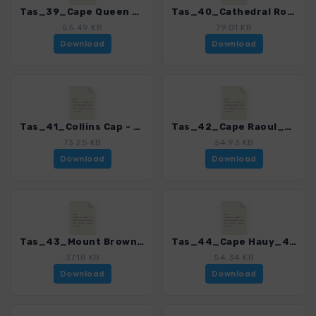
Tas_39_Cape Queen Elizabeth_4368_2.gpx
Tas_40_Cathedral Rock - Mount Montagu - Wellington Falls Lookout_4368_2.gpx
55.49 KB
79.01 KB
Download
Download
Tas_41_Collins Cap - Trestle Mountain - Collins Bonnet_4368_2.gpx
Tas_42_Cape Raoul_4368_2.gpx
73.25 KB
54.93 KB
Download
Download
Tas_43_Mount Brown - Crescent Bay_4368_2.gpx
Tas_44_Cape Hauy_4368_2.gpx
37.18 KB
54.34 KB
Download
Download