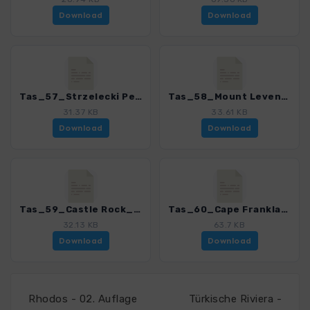
Download
Download
Tas_57_Strzelecki Peaks_4368_2.gpx
Tas_58_Mount Leventhorpe_4368_2.gpx
31.37 KB
33.61 KB
Download
Download
Tas_59_Castle Rock_4368_2.gpx
Tas_60_Cape Frankland_4368_2.gpx
32.13 KB
63.7 KB
Download
Download
Rhodos - 02. Auflage
Türkische Riviera -