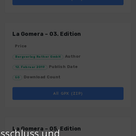
La Gomera – 03. Edition
Price
Author
Bergverlag Rother GmbH
Publish Date
12. Februar 2019
Download Count
50
All GPX (ZIP)
La Gomera – 05. Edition
sschluss und