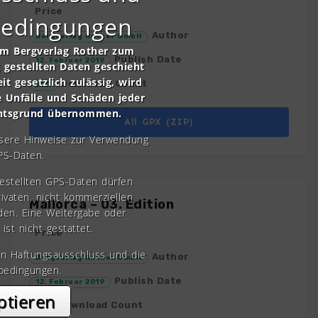
Price
bedingungen
Author
Bergverlag Rother GmbH
om Bergverlag Rother zum
Publish Date
12. Februar 2019
gestellten Daten geschieht
it gesetzlich zulässig, wird
Download Count
200
e Unfälle und Schäden jeder
chtsgrund übernommen.
All GPX (ZIP)
nsere Hinweise zur Verwendung
PS-Daten.
gestellten GPS-Daten dürfen
rivaten, nicht kommerziellen
Mallorca – 03. Edition
den. Eine Weitergabe oder
 ist nicht gestattet.
Price
en Haftungsausschluss und die
Author
Bergverlag Rother GmbH
bedingungen.
Publish Date
12. Februar 2019
ptieren
Download Count
38