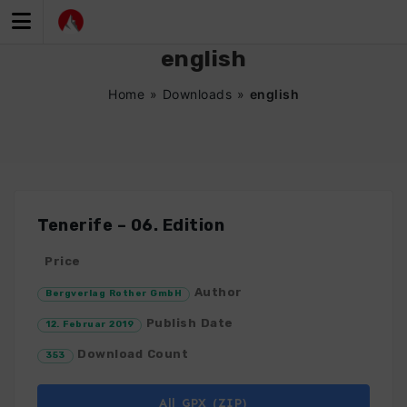
Zum
Inhalt
springen
english
Home
»
Downloads
»
english
Tenerife – 06. Edition
Price
Author
Bergverlag Rother GmbH
Publish Date
12. Februar 2019
Download Count
353
All GPX (ZIP)