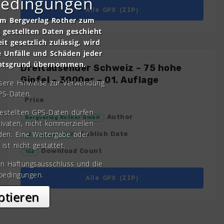
bedingungen
Alle GPX (ZIP)
om Bergverlag Rother zum
gestellten Daten geschieht
it gesetzlich zulässig, wird
e Unfälle und Schäden jeder
chtsgrund übernommen.
Dreitausender Schweiz – 75 hohe
Gipfel – 3000er – 01. Auflage
nsere Hinweise zur Verwendung
PS-Daten.
Price
gestellten GPS-Daten dürfen
Author
Bergverlag Rother GmbH
rivaten, nicht kommerziellen
den. Eine Weitergabe oder
Publish Date
12. Februar 2019
 ist nicht gestattet.
Download Count
152
en Haftungsausschluss und die
bedingungen.
Alle GPX (ZIP)
ptieren