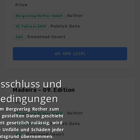
Price
Author
Bergverlag Rother GmbH
Publish Date
12. Februar 2019
Download Count
386
All GPX (ZIP)
sschluss und
Madeira – 09. Edition
bedingungen
Price
om Bergverlag Rother zum
Author
Bergverlag Rother GmbH
gestellten Daten geschieht
it gesetzlich zulässig, wird
Publish Date
12. Februar 2019
e Unfälle und Schäden jeder
Download Count
120
chtsgrund übernommen.