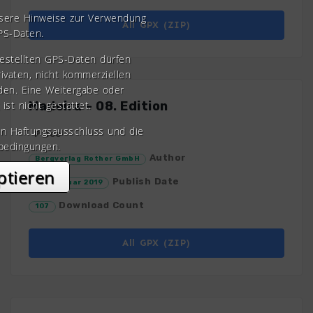
nsere Hinweise zur Verwendung
All GPX (ZIP)
PS-Daten.
gestellten GPS-Daten dürfen
rivaten, nicht kommerziellen
den. Eine Weitergabe oder
 ist nicht gestattet.
Madeira – 08. Edition
en Haftungsausschluss und die
Price
bedingungen.
Author
Bergverlag Rother GmbH
ptieren
Publish Date
12. Februar 2019
Download Count
107
All GPX (ZIP)