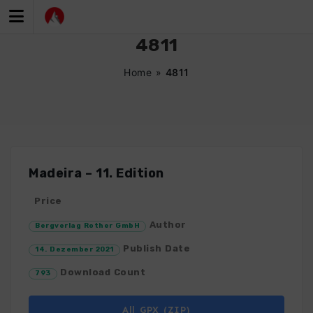
Zum
Inhalt
springen
4811
Home
»
4811
Madeira – 11. Edition
Price
Author
Bergverlag Rother GmbH
Publish Date
14. Dezember 2021
Download Count
793
All GPX (ZIP)